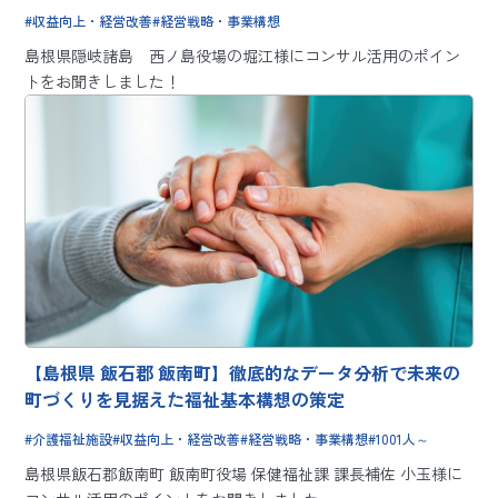
徹底サポート
収益向上・経営改善
経営戦略・事業構想
島根県隠岐諸島 西ノ島役場の堀江様にコンサル活用のポイン
トをお聞きしました！
【島根県 飯石郡 飯南町】徹底的なデータ分析で未来の
町づくりを見据えた福祉基本構想の策定
介護福祉施設
収益向上・経営改善
経営戦略・事業構想
1001人～
島根県飯石郡飯南町 飯南町役場 保健福祉課 課長補佐 小玉様に