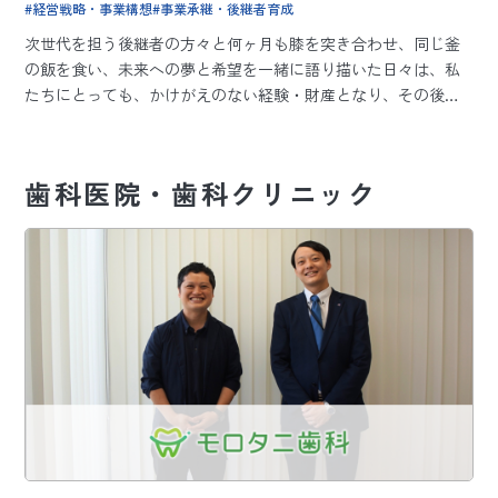
経営戦略・事業構想
事業承継・後継者育成
次世代を担う後継者の方々と何ヶ月も膝を突き合わせ、同じ釜
の飯を食い、未来への夢と希望を一緒に語り描いた日々は、私
たちにとっても、かけがえのない経験・財産となり、その後の
事業・人生が大きく変わりました。
あれから30余年、当時のご参加者の方々も、今度はご自身がご
子息はじめ後継者の方にバトンタッチをされる時期に差しかか
歯科医院・歯科クリニック
って来ました。
そして当時を知る理事長の方々から、再び「病院後継者塾」を
開講してほしいとお声がけをいただくようになったのです。