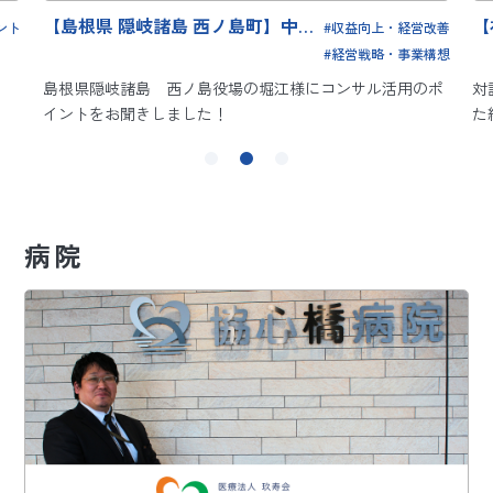
【社会福祉法人 和悦会】制度を作
上・経営改善
収益向上・経営改
って終わりにしない。現場で生き
略・事業構想
経営戦略・事業構
る人事制度の構築と運用支援
活用のポ
対話を通じて現場の納得感を醸成<br /> 職員の自律を促
た組織改革の事例
病院