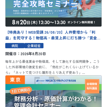
【特典あり！WEB受講 26/08/20】人件費増から「利
益」を死守する！物価高・最賃上昇に打ち勝つ「賃金制
度」完全攻略セミナー ～物価高・最低賃金上昇対策だ
病院
企業経営
けの「対症療法」から卒業！人件費を組織成長への投資
開催日：2026年8月20日
に変える3ステップ～
毎年上がる最低賃金や物価高、そして激化する採用競争 。こう
した外部環境の激変を前に、「他社がこれくらい上げているか
ら」「ネットで見つけた雛形をとりあえず使おう」...