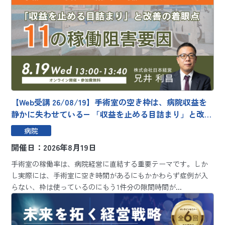
【Web受講 26/08/19】手術室の空き枠は、病院収益を
静かに失わせている― 「収益を止める目詰まり」と改善
の着眼点 11の稼働阻害要因 ―～「収益を止める目詰ま
病院
り」と改善の着眼点～
開催日：2026年8月19日
手術室の稼働率は、病院経営に直結する重要テーマです。しか
し実際には、手術室に空き時間があるにもかかわらず症例が入
らない、枠は使っているのにもう1件分の隙間時間が...