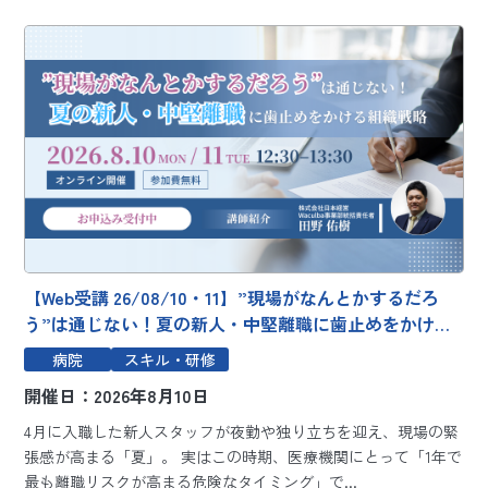
【Web受講 26/08/10・11】”現場がなんとかするだろ
う”は通じない！夏の新人・中堅離職に歯止めをかける
組織戦略～エンゲージメントをシステムで客観視し、明
病院
スキル・研修
日から現場で使える定着メソッド～
開催日：2026年8月10日
4月に入職した新人スタッフが夜勤や独り立ちを迎え、現場の緊
張感が高まる「夏」。 実はこの時期、医療機関にとって「1年で
最も離職リスクが高まる危険なタイミング」で...