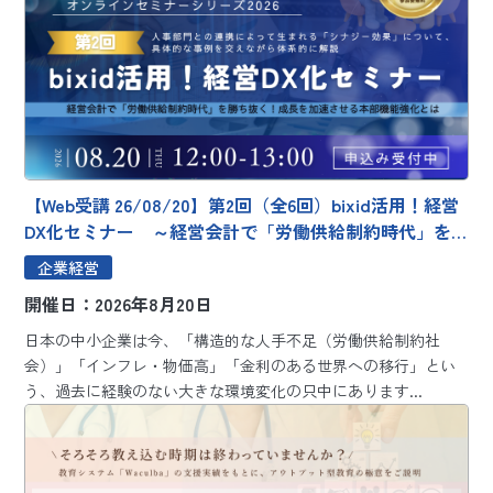
【Web受講 26/08/20】第2回（全6回）bixid活用！経営
DX化セミナー ～経営会計で「労働供給制約時代」を
勝ち抜く！成長を加速させる本部機能強化とは～
企業経営
開催日：2026年8月20日
日本の中小企業は今、「構造的な人手不足（労働供給制約社
会）」「インフレ・物価高」「金利のある世界への移行」とい
う、過去に経験のない大きな環境変化の只中にあります...