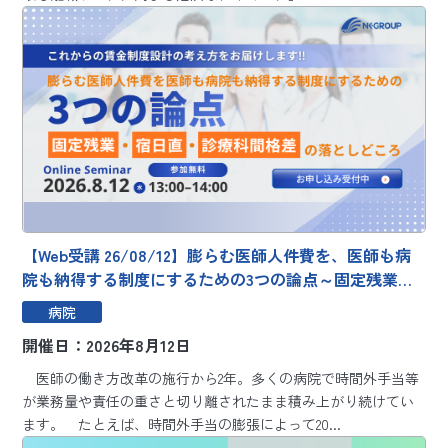
【Web受講 26/08/12】膨らむ医師人件費を、医師も病
院も納得する制度にするための3つの論点～固定残業・
宿日直・診療科間格差の落としどころ～
病院
開催日：2026年8月12日
医師の働き方改革の施行から2年。多くの病院で時間外手当等
が業務量や責任の重さと切り離されたまま積み上がり続けてい
ます。 たとえば、時間外手当の膨張によって20...