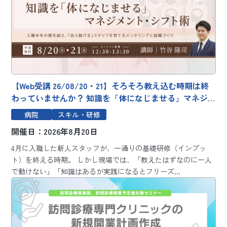
【Web受講 26/08/20・21】そろそろ教え込む時期は終
わっていませんか？ 知識を「体になじませる」マネジ
メント・シフト術～入職半年の壁を越え、「自ら動け
病院
スキル・研修
る」スタッフを育てるメンタリングと組織づくり～
開催日：2026年8月20日
4月に入職した新人スタッフが、一通りの基礎研修（インプッ
ト）を終える時期。 しかし現場では、「教えたはずなのに一人
で動けない」「知識はあるが実践になるとフリーズ...