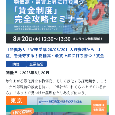
【特典あり！WEB受講 26/08/20】人件費増から「利
益」を死守する！物価高・最賃上昇に打ち勝つ「賃金制
度」完全攻略セミナー ～物価高・最低賃金上昇対策だ
病院
企業経営
けの「対症療法」から卒業！人件費を組織成長への投資
開催日：2026年8月20日
に変える3ステップ～
毎年上がる最低賃金や物価高、そして激化する採用競争 。こう
した外部環境の激変を前に、「他社がこれくらい上げているか
ら」「ネットで見つけた雛形をとりあえず使おう」...