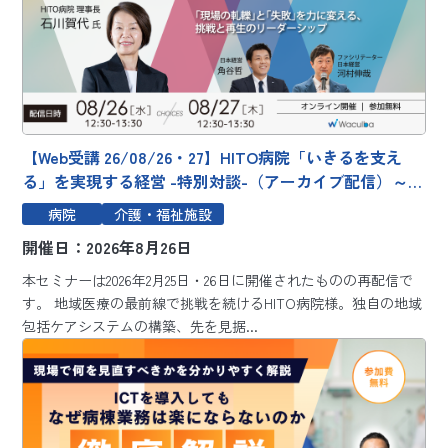
【Web受講 26/08/26・27】HITO病院「いきるを支え
る」を実現する経営 -特別対談-（アーカイブ配信）～
「現場の軋轢」と「失敗」を力に変える、挑戦と再生の
病院
介護・福祉施設
リーダーシップ～
開催日：2026年8月26日
本セミナーは2026年2月25日・26日に開催されたものの再配信で
す。 地域医療の最前線で挑戦を続けるHITO病院様。独自の地域
包括ケアシステムの構築、先を見据...