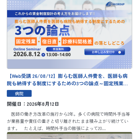
【Web受講 26/08/12】膨らむ医師人件費を、医師も病
院も納得する制度にするための3つの論点～固定残業・
宿日直・診療科間格差の落としどころ～
病院
開催日：2026年8月12日
医師の働き方改革の施行から2年。多くの病院で時間外手当等
が業務量や責任の重さと切り離されたまま積み上がり続けてい
ます。 たとえば、時間外手当の膨張によって20...