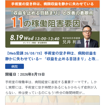
【Web受講 26/08/19】手術室の空き枠は、病院収益を
静かに失わせている― 「収益を止める目詰まり」と改善
の着眼点 11の稼働阻害要因 ―～「収益を止める目詰ま
病院
り」と改善の着眼点～
開催日：2026年8月19日
手術室の稼働率は、病院経営に直結する重要テーマです。しか
し実際には、手術室に空き時間があるにもかかわらず症例が入
らない、枠は使っているのにもう1件分の隙間時間が...