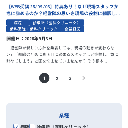
【WEB受講 26/09/03】特典あり！なぜ現場スタッフが
急に辞めるのか？経営陣の思いを現場の役割に翻訳し、
全社一丸をつくる人事評価ロードマップ ～「理念の浸
病院
診療所（医科クリニック）
透」から「納得の評価」まで。現場の“諦め”を防ぎ、離
歯科医院・歯科クリニック
企業経営
職を止めるマネジメントの具体策～
開催日：2026年9月3日
「経営陣が新しい方針を発表しても、現場の動きが変わらな
い」「組織のために真面目に頑張るスタッフほど疲弊し、急に
辞めてしまう」と頭を悩ませていませんか？ その根本...
1
2
3
業種
病院
診療所（医科クリニック）