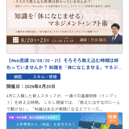
【Web受講 26/08/20・21】そろそろ教え込む時期は終
わっていませんか？ 知識を「体になじませる」マネジ
メント・シフト術～入職半年の壁を越え、「自ら動け
病院
スキル・研修
る」スタッフを育てるメンタリングと組織づくり～
開催日：2026年8月20日
4月に入職した新人スタッフが、一通りの基礎研修（インプッ
ト）を終える時期。 しかし現場では、「教えたはずなのに一人
で動けない」「知識はあるが実践になるとフリーズ...