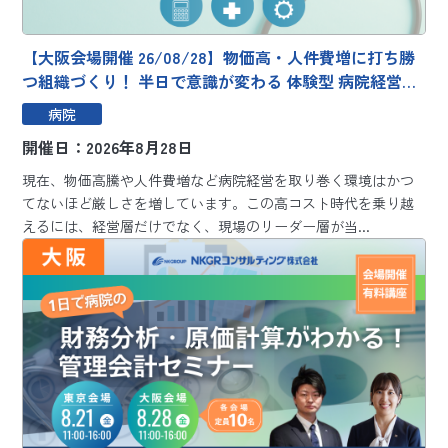
【大阪会場開催 26/08/28】物価高・人件費増に打ち勝
つ組織づくり！ 半日で意識が変わる 体験型 病院経営シ
ミュレーション研修「CHANGE」
病院
開催日：2026年8月28日
現在、物価高騰や人件費増など病院経営を取り巻く環境はかつ
てないほど厳しさを増しています。この高コスト時代を乗り越
えるには、経営層だけでなく、現場のリーダー層が当...