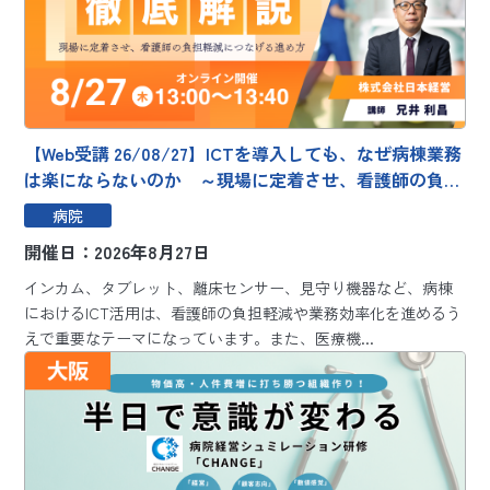
【Web受講 26/08/27】ICTを導入しても、なぜ病棟業務
は楽にならないのか ～現場に定着させ、看護師の負担
軽減につなげる進め方～
病院
開催日：2026年8月27日
インカム、タブレット、離床センサー、見守り機器など、病棟
におけるICT活用は、看護師の負担軽減や業務効率化を進めるう
えで重要なテーマになっています。また、医療機...