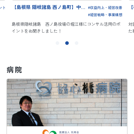
町】中山
【社会福祉法人 和悦会】制度を作
収益向上・経営改善
祉の
って終わりにしない。現場で生き
経営戦略・事業構想
寄り添
る人事制度の構築と運用支援
堀江様にコンサル活用のポ
対話を通じて現場の納得感を醸成<br />
た組織改革の事例
病院