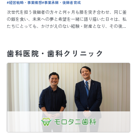
経営戦略・事業構想
事業承継・後継者育成
次世代を担う後継者の方々と何ヶ月も膝を突き合わせ、同じ釜
の飯を食い、未来への夢と希望を一緒に語り描いた日々は、私
たちにとっても、かけがえのない経験・財産となり、その後の
事業・人生が大きく変わりました。
あれから30余年、当時のご参加者の方々も、今度はご自身がご
子息はじめ後継者の方にバトンタッチをされる時期に差しかか
歯科医院・歯科クリニック
って来ました。
そして当時を知る理事長の方々から、再び「病院後継者塾」を
開講してほしいとお声がけをいただくようになったのです。