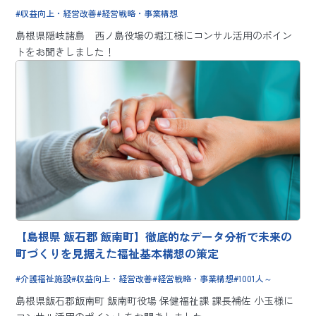
徹底サポート
収益向上・経営改善
経営戦略・事業構想
島根県隠岐諸島 西ノ島役場の堀江様にコンサル活用のポイン
トをお聞きしました！
【島根県 飯石郡 飯南町】徹底的なデータ分析で未来の
町づくりを見据えた福祉基本構想の策定
介護福祉施設
収益向上・経営改善
経営戦略・事業構想
1001人～
島根県飯石郡飯南町 飯南町役場 保健福祉課 課長補佐 小玉様に