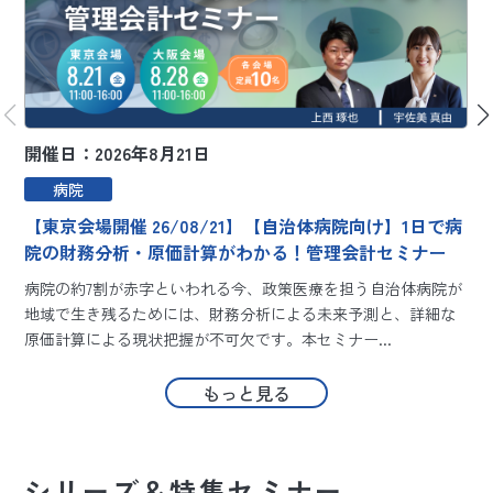
開催日：2026年8月21日
開
病院
【東京会場開催 26/08/21】【自治体病院向け】1日で病
院の財務分析・原価計算がわかる！管理会計セミナー
病院の約7割が赤字といわれる今、政策医療を担う自治体病院が
地域で生き残るためには、財務分析による未来予測と、詳細な
原価計算による現状把握が不可欠です。本セミナー...
もっと見る
シリーズ＆特集セミナー