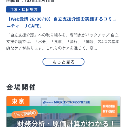
介護・福祉施設
【Web受講 26/08/18】自立支援介護を実践するコミュ
ニティ「J CAFE」
「自立支援介護」への取り組みを、専門家がバックアップ 自立
支援介護では、「水分」「食事」「歩行」「排泄」の4つの基本
的なケアがあります。これらのケアを通じて、高...
ら
もっと見る
会場開催