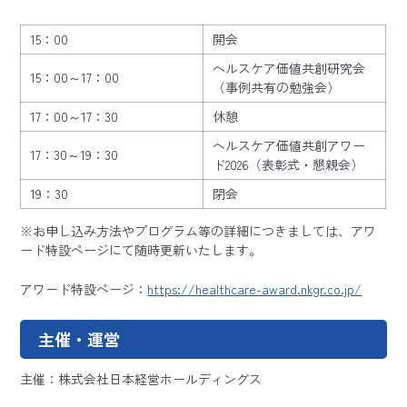
15：00
開会
ヘルスケア価値共創研究会
15：00～17：00
（事例共有の勉強会）
17：00～17：30
休憩
ヘルスケア価値共創アワー
17：30～19：30
ド2026（表彰式・懇親会）
19：30
閉会
※お申し込み方法やプログラム等の詳細につきましては、アワ
ード特設ページにて随時更新いたします。
アワード特設ページ：
https://healthcare-award.nkgr.co.jp/
主催・運営
主催：株式会社日本経営ホールディングス