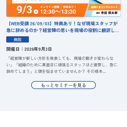
【WEB受講 26/09/03】特典あり！なぜ現場スタッフが
急に辞めるのか？経営陣の思いを現場の役割に翻訳し、
全社一丸をつくる人事評価ロードマップ ～「理念の浸
病院
透」から「納得の評価」まで。現場の“諦め”を防ぎ、離
開催日：2026年9月3日
職を止めるマネジメントの具体策～
「経営陣が新しい方針を発表しても、現場の動きが変わらな
い」「組織のために真面目に頑張るスタッフほど疲弊し、急に
辞めてしまう」と頭を悩ませていませんか？ その根本...
もっとセミナーを見る