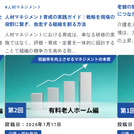
老健の
人材マネジメント
につな
と
人材マネジメント育成の実践ガイド｜戦略を現場の
役割に繋ぎ、自走する組織を創る方法
介護老
境は、
人材マネジメントにおける育成は、単なる研修の実
の上昇
者
施ではなく、評価・育成・定着を一体的に設計する
ことで組織の競争力を高める取…
投稿日：2026年7月17日
投稿日：
介護・福祉施設
介護・