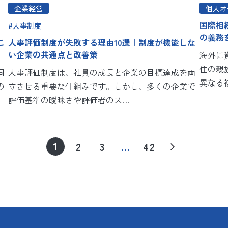
企業経営
個人オ
国際相
人事制度
の義務
こ
人事評価制度が失敗する理由10選｜制度が機能しな
い企業の共通点と改善策
海外に
住の親
同
人事評価制度は、社員の成長と企業の目標達成を両
異なる
の
立させる重要な仕組みです。しかし、多くの企業で
評価基準の曖昧さや評価者のス…
1
2
3
…
42