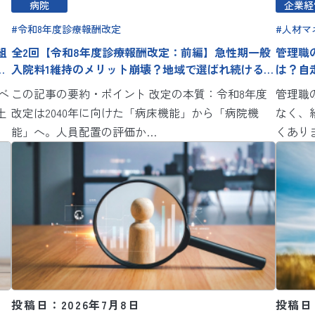
病院
企業経
令和8年度診療報酬改定
人材マ
組
全2回【令和8年度診療報酬改定：前編】急性期一般
管理職
病
入院料1維持のメリット崩壊？地域で選ばれ続ける病
は？自
院経営のための3つの視点
ベ
この記事の要約・ポイント 改定の本質：令和8年度
管理職
土
改定は2040年に向けた「病床機能」から「病院機
なく、
能」へ。人員配置の評価か…
くあり
投稿日：2026年7月8日
投稿日：