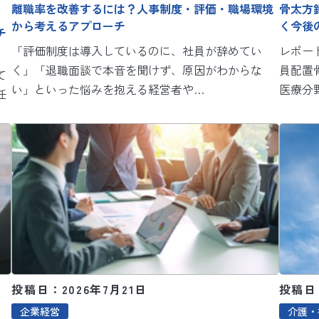
離職率を改善するには？人事制度・評価・職場環境
骨太方
から考えるアプローチ
く今後
チ
「評価制度は導入しているのに、社員が辞めてい
レポー
く」「退職面談で本音を聞けず、原因がわからな
員配置
て
い」といった悩みを抱える経営者や…
医療分野
任
投稿日：2026年7月21日
投稿日：
企業経営
介護・