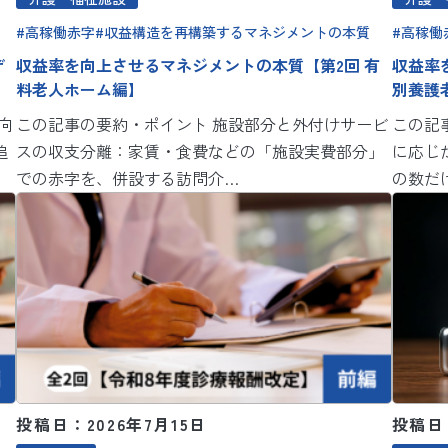
高稼働赤字
収益構造を再構築するマネジメントの本質
高稼働
デ
収益率を向上させるマネジメントの本質【第2回 有
収益率
料老人ホーム編】
別養護
向
この記事の要約・ポイント 施設部分と外付けサービ
この記
追
スの収支分離：家賃・食費などの「施設実費部分」
に応じ
での赤字を、併設する訪問介…
の数だ
投稿日：2026年7月15日
投稿日：