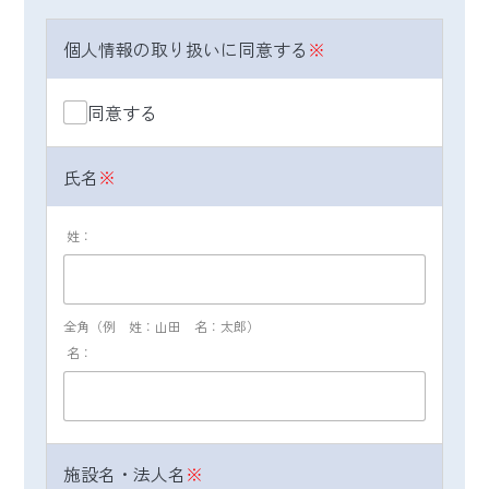
ルアドレス等、閲覧したWebページ等のデー
個人情報の取り扱いに同意する
※
タ（個人情報と紐付けて取得しています）
２．利用目的：Webページの閲覧履歴を集
計・分析、製品・サービス・イベント・セミ
同意する
ナー・キャンペーン・アンケートなどの情報
提供、お問い合わせ対応、それらの改善・新
氏名
※
規開発、および業務提携先の製品の情報提供
のため
姓：
（３）個人情報の共同利用について
当グループは、マーケティング活動より取
得・収集した個人情報を、次に掲げる目的に
全角（例 姓：山田 名：太郎）
必要な範囲において共同利用します。
名：
１．共同利用する個人情報
氏名、住所、電話番号、メールアドレス等、
閲覧したWebページ等のデータ
施設名・法人名
※