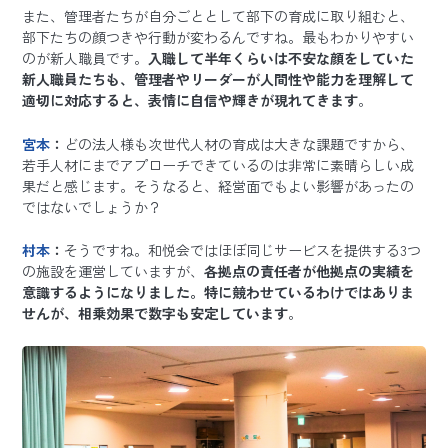
また、管理者たちが自分ごととして部下の育成に取り組むと、
部下たちの顔つきや行動が変わるんですね。最もわかりやすい
のが新人職員です。
入職して半年くらいは不安な顔をしていた
新人職員たちも、管理者やリーダーが人間性や能力を理解して
適切に対応すると、表情に自信や輝きが現れてきます
。
宮本
：
どの法人様も次世代人材の育成は大きな課題ですから、
若手人材にまでアプローチできているのは非常に素晴らしい成
果だと感じます。そうなると、経営面でもよい影響があったの
ではないでしょうか？
村本
：
そうですね。和悦会ではほぼ同じサービスを提供する3つ
の施設を運営していますが、
各拠点の責任者が他拠点の実績を
意識するようになりました。特に競わせているわけではありま
せんが、相乗効果で数字も安定しています
。