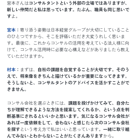
宮本さんは
コンサルタントという外部の立場ではありますが、
新しい仲間だと私は思っています。たぶん、職員も同じ思いで
す
よ。
宮本
：
寄り添う姿勢は日本経営グループが大切にしていること
のひとつですから、そこを評価いただき大変うれしく思いま
す。最後に、これからコンサルの活用を考えている法人様に向
けて、コンサル活用時に必要な心構えなどがありましたら教え
ていただけますか。
村本
：
まずは、
自社の課題を自覚することが大切です。そのう
えで、将来像をきちんと描けているかが重要になってきます
。
そうしないと、コンサルタントのアドバイスを活かすことがで
きません
。
コンサル会社を選ぶときには、
課題を投げかけてみて、自分た
ちが理解できるような方法を提案してくれるか、という点を判
断基準にされるといいかと思います。気になるコンサル会社が
あれば一度依頼をして、合わないと感じたら次のコンサル会社
を探す
という考え方で私はいいと思っています。
一緒に取り組
んでみないとわからないことがたくさんあります
から。