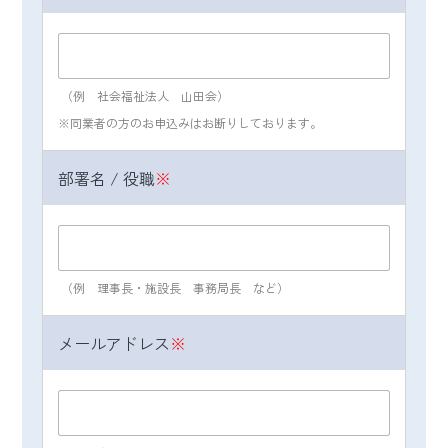
２．共同利用者の範囲
株式会社日本経営：
https://nihon-
keiei.co.jp/privacypolicy/riyoulist03/
その他の日本経営グループ：
（例 社会福祉法人 山田会）
https://nkgr.co.jp/privacypolicy/nkgr-list02/
※同業者の方のお申込みはお断りしております。
３．共同利用者の利用目的
部署名 / 役職
※
上記、（２）当グループが取得する個人情報
とその利用目的と同様。
４．取得方法
（例 理事長・施設長 事務局長 など）
名刺交換、ご商談、イベント・セミナーのお
申し込み、Webサイトからのお問い合わせ等
により取得した情報を、日本経営グループ各
メールアドレス
※
社が共同で利用するシステムで共有すること
があります。また、共催セミナーにおいて
は、セミナーのお申し込み、アンケート等に
より取得した情報を共催者間にても共有いた