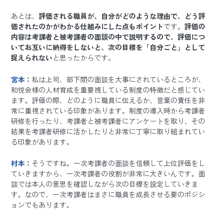
あとは、
評価される職員が、自分がどのような理由で、どう評
価されたのかがわかる仕組みにした点もポイント
です。
評価の
内容は考課者と被考課者の面談の中で説明するので、評価につ
いてお互いに納得をしないと、次の目標を「自分ごと」として
捉えられない
と思ったからです。
宮本
：
私は上司、部下間の面談を大事にされているところが、
和悦会様の人材育成を重要視している制度の特徴だと感じてい
ます。評価の際、どのように職員に伝えるか、言葉の責任を非
常に重視されている印象があります。制度の導入時から考課者
研修を行ったり、考課者と被考課者にアンケートを取り、その
結果を考課者研修に活かしたりと非常に丁寧に取り組まれてい
る印象があります。
村本
：
そうですね。一次考課者の面談を信頼して上位評価をし
ていきますから、一次考課者の役割が非常に大きいんです。面
談では本人の意思を確認しながら次の目標を設定していきま
す。なので、一次考課者はまさに職員を成長させる要のポジシ
ョンでもあります。