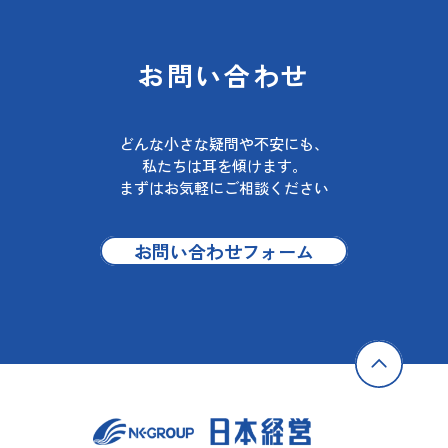
めにCookie、Webビーコンおよび類似の技術
を利用し本人が容易に認識できない方法によ
り個人情報と紐付けてWeb閲覧履歴を取得し
お問い合わせ
ています。
Cookieとは、ご本人のパソコンとホームペー
どんな小さな疑問や不安にも、
ジとの間でやり取りする小さな情報ファイル
私たちは耳を傾けます。
のことをいいます。WebビーコンとはCookie
まずはお気軽にご相談ください
と一緒に機能し、ご本人のコンピュータから
のアクセス状況を把握して、 Webページの閲
覧状況等に関する統計を取ることができる技
お問い合わせフォーム
術です。
（９）個人情報の安全管理措置について
取得した個人情報については、漏洩、減失ま
たはき損の防止と是正、その他個人情報の安
全管理のために必要かつ適切な措置を講じま
す。