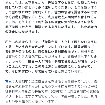
私としては、宮本さんから
「評価をするときは、行動したか行
動していないかという点に注目してください」と口を酸っぱく
して言われたのが印象的
でした。
能力の優劣を評価するのでは
なく行動を評価することで、成長意欲と人間関係が育まれる
ん
ですね。そうすると
上司が部下の変化に気づけるようになり、
部下は困ったときに相談できるようになります。これが組織力
の強化につながります
。
私たちの組織作りでは、
「職員が誰一人として困らないように
する」というのを大きなテーマにしています。職員が困って一
番影響を受けるのは、目の前にいる利用者様です
。判断を誤れ
ば事故やケアの質低下につながりますし、業務効率も下がりま
す。つまり、
「職員一人が困る＝利用者様みんなが困る」とい
うことなんですね。この考え方が人事制度にもつながってい
て、今は非常にいい形で回っている
と感じています。
宮本
：
人事制度が単に職員さんを評価する仕組みではなく、職
員さんの成長のきっかけとなるツールに昇華できている点が和
悦会様の人事制度の特色です。2025年度には管理者研修の支援も
スタートし、ますます組織としての一体感が増しました。素晴
らしい取り組みだと感じています。