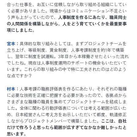
合った仕事を、お互いに信頼しながら取り組める組織にしてい
く必要がありました。現場からはコミュニケーション不足とい
う声も上がっていたので、
人事制度を作るにあたり、職員同士
の人間関係を構築しながら、人をどう育てていくかを最重要事
項にしました
。
宮本
：
具体的な取り組みとしては、まずプロジェクトチームを
立ち上げ、等級制度、賃金制度、人事考課制度を約1年で構築
し、翌年に制度を試運転。3年目から本稼働させたといった流れ
でしたね。現在は人事制度運用のサポートの機会もいただいて
います。これらの取り組みの中で特に工夫されたのはどのよう
な点ですか？
村本
：
人事考課の職務評価表を作るにあたり、それぞれの職種
に必要な技術を正確に把握する必要があったので、各拠点から
さまざまな職種の職員を集めてプロジェクトチームを結成しま
した
。
全体に関わる行動評価表については考える範囲が広いた
め、日本経営さんに考え方をお示しいただいて都度、軌道修正
しながらプロジェクトメンバーで構築しました。
ここは、自社
だけで作ろうと思ったら範囲が広すぎてなかなか難しかったと
思います。