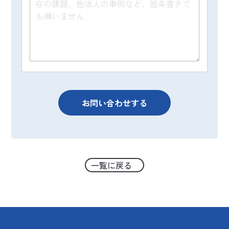
（７）保有個人データの開示等および問い合
わせ窓口について
ご本人からの求めにより、当グループが保有
する保有個人データに関する開示、利用目的
の通知、内容の訂正・追加または削除、利用
停止、消去および第三者提供の停止、第三者
への提供記録の開示(以下、開示等という)に応
じます。開示等に応ずる窓口は、下記「当社
の個人情報の取扱いに関する苦情、相談等の
問合せ先」を参照してください。
（８）本人が容易に認識できない方法による
一覧に戻る
個人情報の取得
当グループは、Webトラッキング機能を用い
て、Webサイトにおけるお客様の利用状況を
分析するため、あるいは個々のお客様に対し
てサービス・広告を提供するなどの目的のた