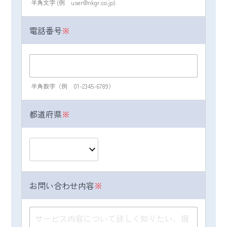
半角文字 (例 user@nkgr.co.jp)
します（共催者は各セミナーのご案内ページ
にてご案内のとおり）。
電話番号
※
（４）個人情報の第三者提供について
取得した個人情報は法令等による場合を除い
て第三者に提供することはありません。
半角数字（例 01-2345-6789）
（５）個人情報の取扱いの委託について
取得した個人情報の取扱いの一部を委託する
都道府県
※
ことがあります。その場合には、当社におい
て最善の考慮を行います。
（６) 個人情報を与えなかった場合に生じる結
果
個人情報を与えることは任意です。個人情報
お問い合わせ内容
※
に関する情報の一部をご提供いただけない場
合は、セミナーお申込みや資料ダウンロード
ができなかったり、お問い合わせ内容に回答
できない可能性があります。