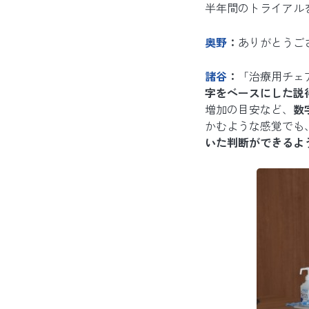
半年間のトライアル
奥野
：
ありがとうご
諸谷
：
「治療用チェ
字をベースにした説
増加の目安など、
数
かむような感覚でも
いた判断ができるよ