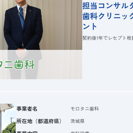
担当コンサル
歯科クリニッ
ント
契約後1年でレセプト枚
事業者名
モロタニ歯科
所在地（都道府県）
茨城県