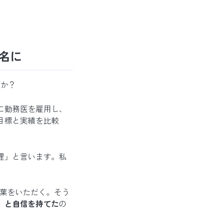
8名に
たか？
に勤務医を雇用し、
目標と実績を比較
理」と言います。私
言葉をいただく。そう
」と自信を持てた
の