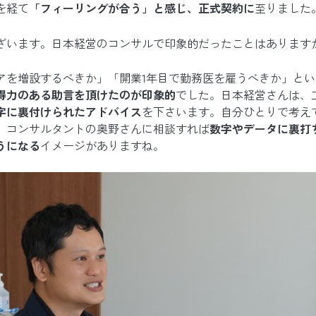
を経て
「フィーリングが合う」と感じ、正式契約に
至りました
ざいます。日本経営のコンサルで印象的だったことはあります
アを増設するべきか」「開業1年目で勤務医を雇うべきか」と
得力のある助言を頂けたのが印象的
でした。日本経営さんは、
字に裏付けられたアドバイス
を下さいます。自分ひとりで考え
、コンサルタントの奥野さんに相談すれば
数字やデータに裏打
うになる
イメージがありますね。