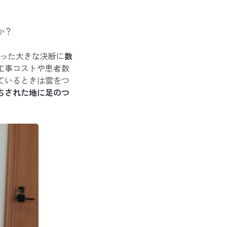
。
か？
いった大きな決断に
数
工事コストや患者数
ているときは雲をつ
ちされた地に足のつ