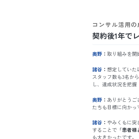
コンサル活用の
契約後1年で
奥野
：
取り組みを開
諸谷
：
想定していた
スタッフ数も3名か
し、達成状況を把握
奥野
：
ありがとうご
たちも目標に向かっ
諸谷
：
やみくもに突
することで
「患者様
も大きかったです。