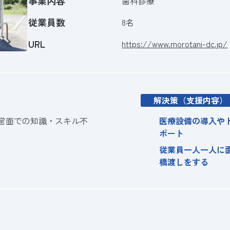
事業内容
歯科診療
従業員数
8名
URL
https://www.morotani-dc.jp/
解決策（支援内容）
営面での知識・スキル不
医療設備の導入や
ポート
従業員一人一人に
橋渡しをする