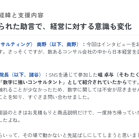
経緯と支援内容
られた助言で、経営に対する意識も変化
ンサルティング） 奥野（以下、奥野）
：
今回はインタビューを
す。さっそくですが、数あるコンサル会社の中から日本経営を
医院長（以下、諸谷）
：
SNSを通じて参加した
岨 卓与（そわ た
「数字に強いコンサルタント」として紹介されていたから
です
触れることが少なかったため、数字に関しては不安が尽きませ
ことを知り、すぐさま問い合わせました。
相談のときはお見積もりと商品説明だけで、一度持ち帰ってい
したよね。
らいって、その場で動かないと先延ばしにしてしまうと思いま