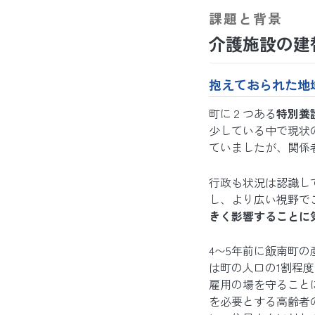
課題と背景
介護施設の建
抱えておられた地
町に２つある
特別養
少している中で現状
ていましたが、関係
行政も状況は認識し
し、より広い視野で
きく影響する
ことに
4〜5年前に飯南町
は町の人口の1割程
雇用の場を守ること
を必要とする高齢者