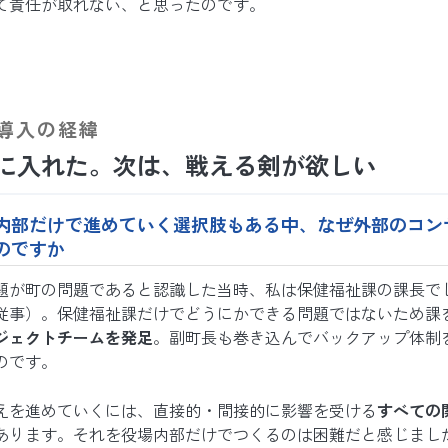
て責任が取れない、と思ったのです。
導入の経緯
に入れた。次は、戦える剣が欲しい
内部だけで進めていく選択肢もある中、なぜ外部のコン
のですか
題が町の問題であると認識した当時、私は保健福祉課の課長で
従事）。保健福祉課だけでどうにかできる問題ではないため課
ジェクトチームを発足
。副町長も巻き込んでバックアップ体制
のです。
えを進めていくには、直接的・間接的に影響を受ける
すべての
あります。それを役場内部だけでつくるのは困難だと感じまし