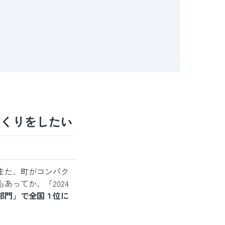
づくりをしたい
また、町がコンパク
ってか、「2024
部門」で全国１位
に