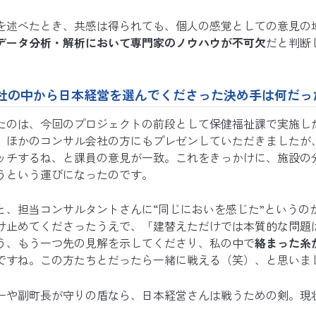
を述べたとき、共感は得られても、個人の感覚としての意見の
データ分析・解析において専門家のノウハウが不可欠
だと判断
。
社の中から日本経営を選んでくださった決め手は何だっ
たのは、今回のプロジェクトの前段として保健福祉課で実施し
。ほかのコンサル会社の方にもプレゼンしていただきましたが
ッチするね、と課員の意見が一致。これをきっかけに、施設の
うという運びになったのです。
と、担当コンサルタントさんに“同じにおいを感じた”というの
け止めてくださったうえで、「建替えただけでは本質的な問題
う、もう一つ先の見解を示してくださり、私の中で
絡まった糸
ですね。この方たちとだったら一緒に戦える（笑）、と思いま
ーや副町長が守りの盾なら、日本経営さんは戦うための剣。現
。