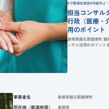
介護福祉施設
収益向上
担当コンサル
行政（医療・
用のポイント
島根県飯石郡飯南町 飯
ンサル活用のポイント
事業者名
島根県飯石郡飯南町
所在地（都道府県）
島根県