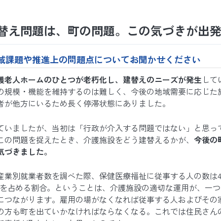
替え問題は、町の問題。この気づきが出
域課題や推進上の問題点についてお聞かせください
護老人ホームのひとつが老朽化し、建替えのニーズ
が発生
して
の規模・機能を維持するのは難しく、今後の地域需要に応じた
者が他方にいるため長く停滞状態にありました。
ていましたが、当初は「行政が介入する問題ではない」と思っ
この問題を捉えたとき、介護施設をどう建替えるかが、
今後の
気づきました。
の産業別就業者数を調べた際、保健医療福祉に従事する人の数は4
度を占める割合。ということは、介護施設の適切な運用が、一
につながります。雇用の場がなくなれば従事する人およびその
の方も町を出ていかなければならなくなる。これでは住民さん