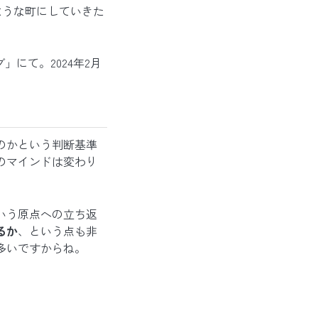
ような町にしていきた
」にて。2024年2月
のかという判断基準
のマインドは変わり
いう原点への立ち返
るか
、という点も非
多いですからね。