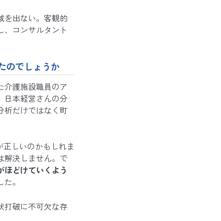
域を出ない。客観的
し、コンサルタント
たのでしょうか
た介護施設職員のア
、日本経営さんの分
分析だけではなく町
が正しいのかもしれま
は解決しません。で
がほどけていくよう
した。
状打破に不可欠な存