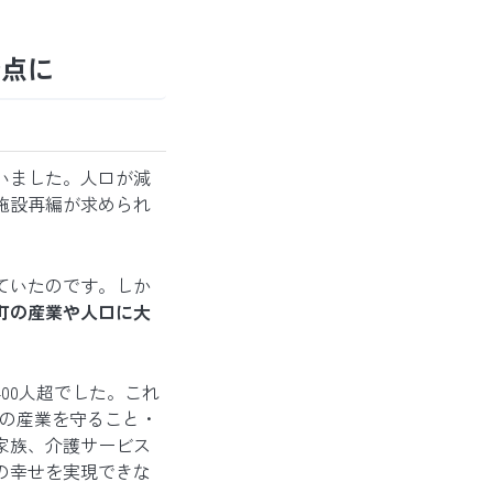
発点に
いました。人口が減
施設再編が求められ
ていたのです。しか
町の産業や人口に大
00人超でした。これ
つの産業を守ること・
家族、介護サービス
の幸せを実現できな