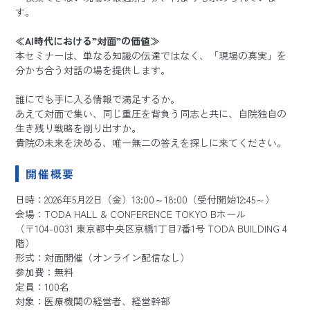
す。
≪AI時代における”対面”の価値≫
本セミナーは、単なる知識の伝達ではなく、「現場の真実」を
分かち合う対話の場を提供します。
誰にでも手に入る情報で満足するか。
あえて対面で集い、同じ重圧を背負う同志と共に、自院独自の
生き残り戦略を削り出すか。
貴院の未来を決める、唯一無二の答えを探しに来てください。
開催概要
日時：2026年5月22日（金）13:00～18:00（受付開始12:45～）
会場：TODA HALL & CONFERENCE TOKYO Bホール
（〒104-0031 東京都中央区京橋1丁目7番1号 TODA BUILDING 4
階）
形式：対面開催（オンライン配信なし）
参加費：無料
定員：100名
対象：医療機関の経営者、経営幹部