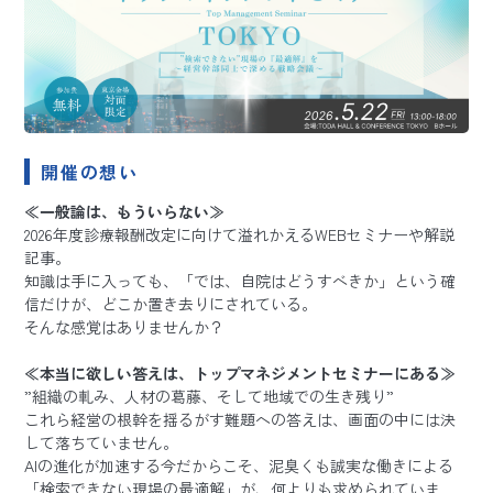
開催の想い
≪一般論は、もういらない≫
2026年度診療報酬改定に向けて溢れかえるWEBセミナーや解説
記事。
知識は手に入っても、「では、自院はどうすべきか」という確
信だけが、どこか置き去りにされている。
そんな感覚はありませんか？
≪本当に欲しい答えは、トップマネジメントセミナーにある≫
”組織の軋み、人材の葛藤、そして地域での生き残り”
これら経営の根幹を揺るがす難題への答えは、画面の中には決
して落ちていません。
AIの進化が加速する今だからこそ、泥臭くも誠実な働きによる
「検索できない現場の最適解」が、何よりも求められていま