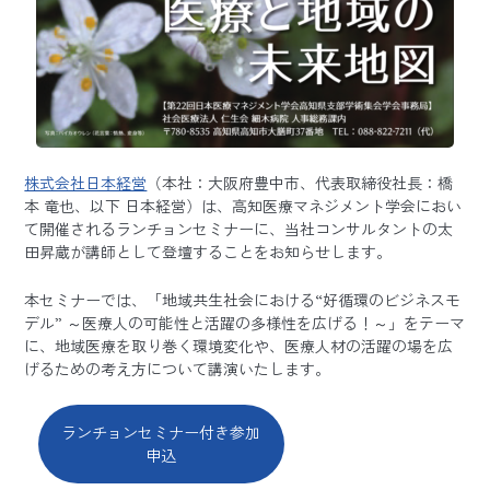
株式会社日本経営
（本社：大阪府豊中市、代表取締役社長：橋
本 竜也、以下 日本経営）は、高知医療マネジメント学会におい
て開催されるランチョンセミナーに、当社コンサルタントの太
田昇蔵が講師として登壇することをお知らせします。
本セミナーでは、「地域共生社会における“好循環のビジネスモ
デル” ～医療人の可能性と活躍の多様性を広げる！～」をテーマ
に、地域医療を取り巻く環境変化や、医療人材の活躍の場を広
げるための考え方について講演いたします。
ランチョンセミナー付き参加
申込