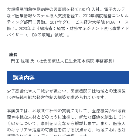
大規模民間急性期病院の医事課を経て2007年入社。電子カルテ
など医療情報システム導入支援を経て、2012年病院経営コンサル
ティング部門に異動。 2017年グロービス経営大学院 MBA コース
修了。2023年より総務省：経営・財務マネジメント強化事業アド
バイザー（「DXの取組」領域）。
座長
門田 紘和 氏（社会医療法人仁生会細木病院 事務部長）
講演内容
少子高齢化や人口減少が進む中、医療機関には地域との連携強
化や持続可能な経営体制の構築が求められています。
本講演では、地域共生社会の実現に向けて、医療機関が地域資
源や多様な人材とどのように連携し、新たな価値を創出してい
くのかについて、事例を交えながら解説します。また、医療人
のキャリアや活躍の可能性を広げる視点から、地域における好
循環のビジネスモデルについて考察します。