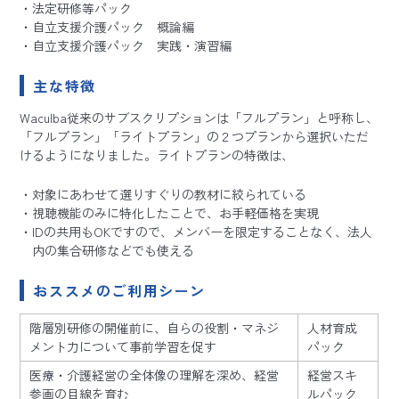
法定研修等パック
自立支援介護パック 概論編
自立支援介護パック 実践・演習編
主な特徴
Waculba従来のサブスクリプションは「フルプラン」と呼称し、
「フルプラン」「ライトプラン」の２つプランから選択いただ
けるようになりました。ライトプランの特徴は、
対象にあわせて選りすぐりの教材に絞られている
視聴機能のみに特化したことで、お手軽価格を実現
IDの共用もOKですので、メンバーを限定することなく、法人
内の集合研修などでも使える
おススメのご利用シーン
階層別研修の開催前に、自らの役割・マネジ
人材育成
メント力について事前学習を促す
パック
医療・介護経営の全体像の理解を深め、経営
経営スキ
参画の目線を育む
ルパック