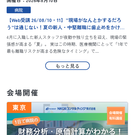
病院
【Web受講 26/08/10・11】”現場がなんとかするだろ
う”は通じない！夏の新人・中堅離職に歯止めをかける
組織戦略～エンゲージメントをシステムで客観視し、明
4月に入職した新人スタッフが夜勤や独り立ちを迎え、現場の緊
日から現場で使える定着メソッド～
張感が高まる「夏」。 実はこの時期、医療機関にとって「1年で
最も離職リスクが高まる危険なタイミング」で...
ま
もっと見る
会場開催