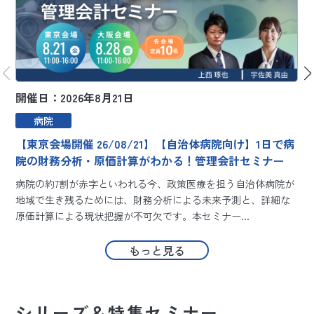
開催日：2026年8月21日
開
病院
【東京会場開催 26/08/21】【自治体病院向け】1日で病
院の財務分析・原価計算がわかる！管理会計セミナー
病院の約7割が赤字といわれる今、政策医療を担う自治体病院が
地域で生き残るためには、財務分析による未来予測と、詳細な
原価計算による現状把握が不可欠です。本セミナー...
もっと見る
シリーズ＆特集セミナー