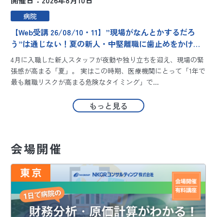
病院
【Web受講 26/08/10・11】”現場がなんとかするだろ
う”は通じない！夏の新人・中堅離職に歯止めをかける
組織戦略～エンゲージメントをシステムで客観視し、明
4月に入職した新人スタッフが夜勤や独り立ちを迎え、現場の緊
日から現場で使える定着メソッド～
張感が高まる「夏」。 実はこの時期、医療機関にとって「1年で
最も離職リスクが高まる危険なタイミング」で...
ま
もっと見る
会場開催