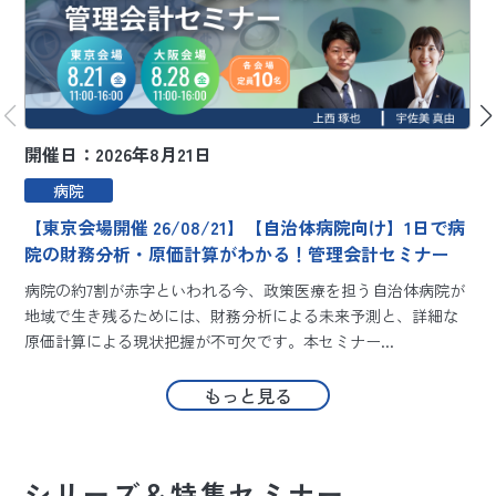
開催日：2026年8月21日
開
病院
【東京会場開催 26/08/21】【自治体病院向け】1日で病
院の財務分析・原価計算がわかる！管理会計セミナー
病院の約7割が赤字といわれる今、政策医療を担う自治体病院が
地域で生き残るためには、財務分析による未来予測と、詳細な
原価計算による現状把握が不可欠です。本セミナー...
もっと見る
シリーズ＆特集セミナー