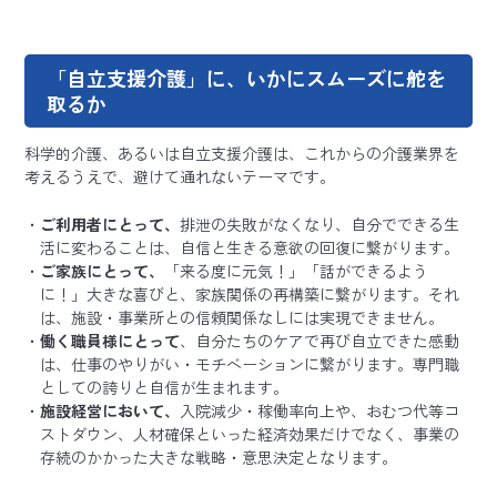
「自立支援介護」に、いかにスムーズに舵を
取るか
科学的介護、あるいは自立支援介護は、これからの介護業界を
考えるうえで、避けて通れないテーマです。
ご利用者にとって、
排泄の失敗がなくなり、自分でできる生
活に変わることは、自信と生きる意欲の回復に繋がります。
ご家族にとって、
「来る度に元気！」「話ができるよう
に！」大きな喜びと、家族関係の再構築に繋がります。それ
は、施設・事業所との信頼関係なしには実現できません。
働く職員様にとって
、自分たちのケアで再び自立できた感動
は、仕事のやりがい・モチベーションに繋がります。専門職
としての誇りと自信が生まれます。
施設経営において、
入院減少・稼働率向上や、おむつ代等コ
ストダウン、人材確保といった経済効果だけでなく、事業の
存続のかかった大きな戦略・意思決定となります。