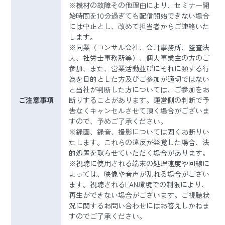
※機材の故障その他理由により、セミナー開
始時間を10分過ぎても配信開始できない場合
には中止とし、改めて担当者からご連絡いた
します。
※同業（コンサル会社、会計事務所、監査法
人、社労士事務所等）、個人事業主の方のご
参加、また、営業活動並びにそれに類する行
為を目的とした方及びご参加が適切ではない
と当社が判断した方については、ご参加をお
ご注意事項
断りすることがあります。運営側の判断で予
告なくキャンセルさせて頂く場合がございま
すので、予めご了承ください。
※録画、録音、撮影については固くお断りい
たします。これらの違反が発覚した場合、法
的処置を取らせていただく場合があります。
※視聴に使用される端末の処理速度や回線に
よっては、映像や音声が乱れる場合がござい
ます。視聴されるLAN環境での制限により、
再生ができない場合がございます。ご視聴状
況に関するお問い合わせにはお答えしかねま
すのでご了承ください。