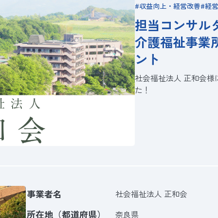
収益向上・経営改善
経
担当コンサル
介護福祉事業
ント
社会福祉法人 正和会
た！
事業者名
社会福祉法人 正和会
所在地（都道府県）
奈良県