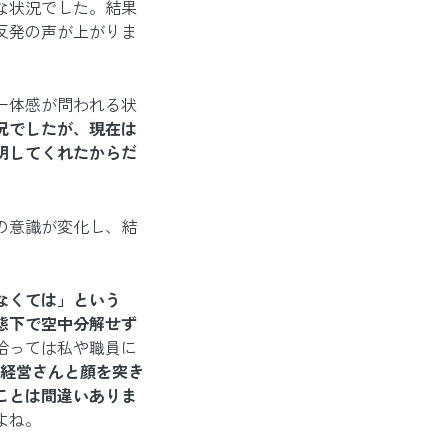
な状況でした。結果
反発の声が上がりま
一体感が問われる状
況でしたが、現在は
明してくれたからだ
の意識が変化し、結
なくては」という
態下で空中分解せず
拾っては私や職員に
本経営さんと顔を突き
ことは間違いありま
よね。