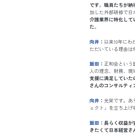
です
。
職員たちが納
加した外部研修で日
介護業界に特化して
た
。
向井
：
以来10年に
ただいている理由は
飯田
：
正和会という
人の理念、財務、現
支援に満足していた
さんのコンサルティ
向井
：
光栄です。あ
ェクト」を立ち上げ
飯田
：長らく収益が
きたくて日本経営さ