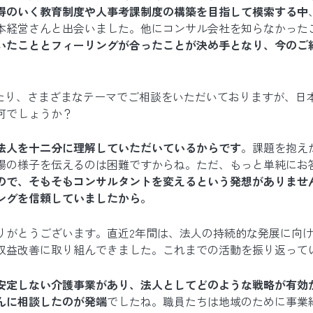
得のいく教育制度や人事考課制度の構築を目指して模索する中
本経営さんと出会いました。他にコンサル会社を知らなかった
いたこととフィーリングが合ったことが決め手となり、今のご
わたり、さまざまなテーマでご相談をいただいておりますが、日
何でしょうか？
法人を十二分に理解していただいているからです
。課題を抱え
場の様子を伝えるのは困難ですからね。ただ、もっと単純にお
ので、そもそもコンサルタントを変えるという発想がありませ
ングを信頼していましたから。
りがとうございます。直近2年間は、法人の持続的な発展に向
収益改善に取り組んできました。これまでの活動を振り返って
安定しない介護事業があり、法人としてどのような戦略が有効
んに相談したのが発端
でしたね。職員たちは地域のために事業