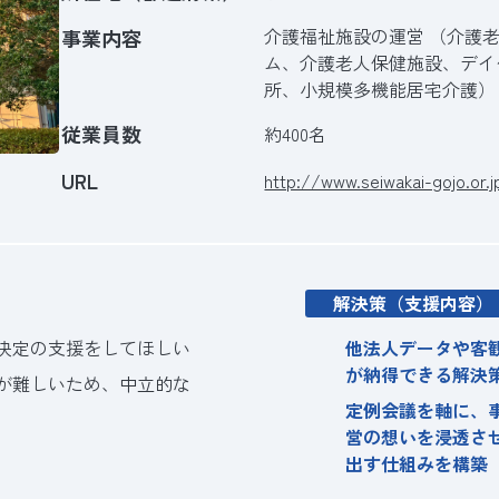
介護福祉施設の運営 （介護
事業内容
ム、介護老人保健施設、デイ
所、小規模多機能居宅介護）
従業員数
約400名
URL
http://www.seiwakai-gojo.or.j
解決策（支援内容）
決定の支援をしてほしい
他法人データや客
が納得できる解決
が難しいため、中立的な
定例会議を軸に、
営の想いを浸透さ
出す仕組みを構築