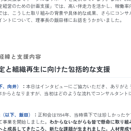
定経営のための計画支援」では、高い伴走力を活かし、稼働率
では、こうした取り組みの背景や具体的な成果、さらにコンサ
イントについて、理事長の飯田様にお話をうかがいました。
経緯と支援内容
定と組織再生に向けた包括的な支援
下、向井）
：
本日はインタビューにご協力いただき、ありがと
15年からとなりますが、当初はどのような流れでコンサルタント
様（以下、飯田）
：
正和会は1994年、当時県下では珍しかった
て事業を開始しました。
わからないながらも皆で懸命に取り組
へと成長してきたころ、新たな課題が生まれました。人材育成