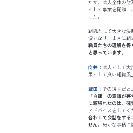
たが、法人全体の財
として事業を閉鎖し
した。
組織として大きな決
況となり、まさに組
職員たちの理解を得
と思っています
。
向井
：
法人として大
果として良い組織風
飯田
：
その通りだと
「自律」の意識が芽
に頑張れたのは、確
アドバイスをしてく
合わせて会話をする
せん
。細かな事柄に