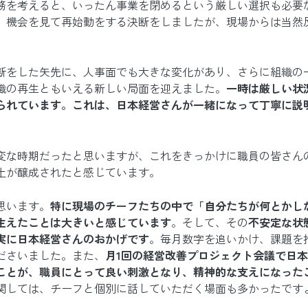
務を考えると、いったん事業を閉めるという厳しい選択も必要
、機会を見て再始動をする決断をしましたが、現場からは当然
断をした矢先に、人事面でも大きな変化があり、さらに組織の
織の再生ともいえる新しい局面を迎えました。
一時は厳しい状
られています。これは、日本経営さんが一緒になって丁寧に説
変な時期だったと思いますが、これをきっかけに職員の皆さん
土が醸成されたと感じています。
思います。
特に現場のチーフたちの中で「自分たちが何とかし
生えたことは大きいと感じています
。そして、その
不安定な状
実に日本経営さんのおかげです
。毎月数字を追いかけ、課題を
ださいました。また、
月1回の経営改善プロジェクト会議で日
ことが、職員にとって良い刺激となり、精神的な支えになった
関しては、チーフと個別に話していただく場面も多かったです