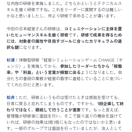
な内容の研修を実施しました。どちらかというとテクニカルス
キルを磨く研修ですね。これをリーダーに展開するのは難しい
かなと思いましたし、何より研修で求めることが違います。
今回の日本経営さんの研修は、
コミュニケーションに主体を置
いたヒューマンスキルを磨く研修
です。
研修で成果を得るため
には、対象者の属性や目指すゴールに合ったカリキュラムの選
択も鍵
になります。
杉浦
：
体験型研修「経営シミュレーションゲーム CHANGE（チ
ェンジ）」を実施してから、
参加したリーダーたちから「稼働
率」や「利益」という言葉が頻繁に出る
ようになりました。自
分たちの普段の業務が経営の数字に直結していることに気づい
てくれたのだと思います。
松井
：
ただ、研修というものは受けたときは感銘を受けても、
日常に戻ると忘れてしまうものです。ですから、
1回企画して終
わりではなく、継続して行うことが重要
です。もっと言えば、
管理職が研修後に面談を行い、そこで振り返りの機会を設けて
いれば、研修の効果は2倍3倍にもなったのではないかと思いま
す。一部のグループでは面談を行っていましたが、法人として