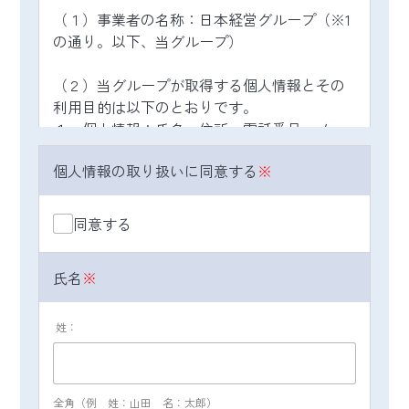
（１）事業者の名称：日本経営グループ（※1
の通り。以下、当グループ）
（２）当グループが取得する個人情報とその
利用目的は以下のとおりです。
１．個人情報：氏名、住所、電話番号、メー
ルアドレス等、閲覧したWebページ等のデー
個人情報の取り扱いに同意する
※
タ（個人情報と紐付けて取得しています）
２．利用目的：Webページの閲覧履歴を集
計・分析、製品・サービス・イベント・セミ
同意する
ナー・キャンペーン・アンケートなどの情報
提供、お問い合わせ対応、それらの改善・新
氏名
※
規開発、および業務提携先の製品の情報提供
のため
姓：
（３）個人情報の共同利用について
当グループは、マーケティング活動より取
得・収集した個人情報を、次に掲げる目的に
全角（例 姓：山田 名：太郎）