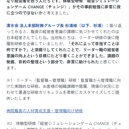
なり経営層を担う人たちです。体験型研修「経営シミュレーシ
ョンゲーム CHANGE（チェンジ）」がその事前勉強に非常に役
に立つのではないか
と考えました。
清水会 法人本部財務グループ長 杉浦様（以下、杉浦）
：
振り返
ってみると、職員の経営者意識の課題に気づかせてくれたのは
日本経営さんでしたね。当初私たちは、リーダー研修の後に階
層別研修を企画していましたが、
「それによって目指すことは
何ですか？」と深掘りしてくれたことで、リーダー職の経営者
意識の向上という目標にたどり着くことができました。課題の
発掘、目的の整理という部分で、非常に助けられた
と感じてい
ます。
※1 リーダー（監督職～管理職）研修：監督職から管理職に向
けた実践的な研修。お客様の組織課題や階層、現場の状況に合
わせて最適な研修カリキュラムを柔軟にカスタマイズしてご提
供いたします
病院職員の人材育成支援・管理職向け研修
※2 体験型研修「経営シミュレーションゲーム CHANGE（チェ