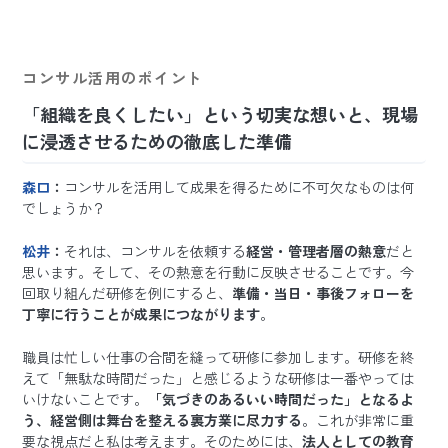
コンサル活用のポイント
「組織を良くしたい」という切実な想いと、現場
に浸透させるための徹底した準備
森口
：
コンサルを活用して成果を得るために不可欠なものは何
でしょうか？
松井
：
それは、コンサルを依頼する
経営・管理者層の熱意
だと
思います。そして、その熱意を行動に反映させることです。今
回取り組んだ研修を例にすると、
準備・当日・事後フォローを
丁寧に行うことが成果につながります
。
職員は忙しい仕事の合間を縫って研修に参加します。研修を終
えて「無駄な時間だった」と感じるような研修は一番やっては
いけないことです。
「気づきのあるいい時間だった」となるよ
う、経営側は舞台を整える裏方業に尽力する
。これが非常に重
要な視点だと私は考えます。そのためには、
法人としての教育