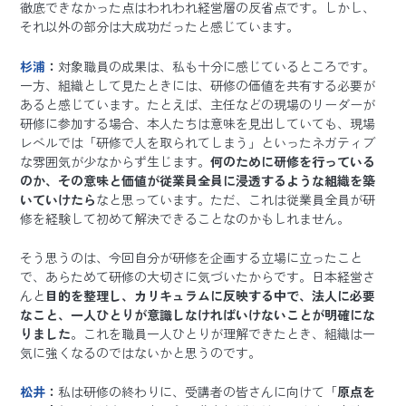
徹底できなかった点はわれわれ経営層の反省点です。しかし、
それ以外の部分は大成功だったと感じています。
杉浦
：
対象職員の成果は、私も十分に感じているところです。
一方、組織として見たときには、研修の価値を共有する必要が
あると感じています。たとえば、主任などの現場のリーダーが
研修に参加する場合、本人たちは意味を見出していても、現場
レベルでは「研修で人を取られてしまう」といったネガティブ
な雰囲気が少なからず生じます。
何のために研修を行っている
のか、その意味と価値が従業員全員に浸透するような組織を築
いていけたら
なと思っています。ただ、これは従業員全員が研
修を経験して初めて解決できることなのかもしれません。
そう思うのは、今回自分が研修を企画する立場に立ったこと
で、あらためて研修の大切さに気づいたからです。日本経営さ
んと
目的を整理し、カリキュラムに反映する中で、法人に必要
なこと、一人ひとりが意識しなければいけないことが明確にな
りました
。これを職員一人ひとりが理解できたとき、組織は一
気に強くなるのではないかと思うのです。
松井
：
私は研修の終わりに、受講者の皆さんに向けて「
原点を