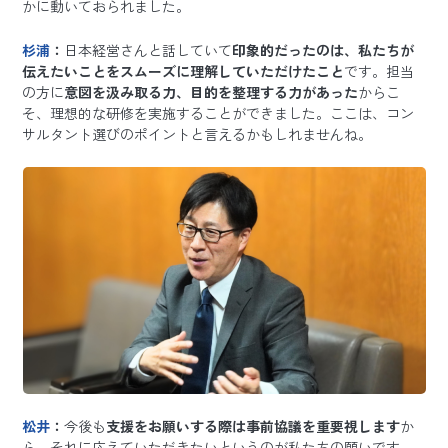
かに動いておられました。
杉浦
：
日本経営さんと話していて
印象的だったのは、私たちが
伝えたいことをスムーズに理解していただけたこと
です。担当
の方に
意図を汲み取る力、目的を整理する力があった
からこ
そ、理想的な研修を実施することができました。ここは、コン
サルタント選びのポイントと言えるかもしれませんね。
松井
：
今後も
支援をお願いする際は事前協議を重要視します
か
ら、それに応えていただきたいというのが私たちの願いです。