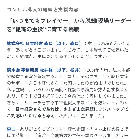
コンサル導入の経緯と支援内容
「いつまでもプレイヤー」から脱却!現場リーダー
を”組織の主役”に育てる挑戦
株式会社 日本経営 森口（以下、森口）
：
本日はお時間をいただ
き、ありがとうございます。はじめに、日本経営にご依頼いた
だいた経緯と理由についてお聞かせいただけますか？
清水会 事務局長 松井様（以下、松井）
：
2024年当時、法人本部
で経営企画室を新設することになり、その立ち上げと戦略立案
のサポートを日本経営さんにお願いしたのが始まりでしたね。
私は立場上、いろいろな病院・施設の事務局の方と話す機会が
あり、その中で日本経営さんの名前はよく耳にしていました。
さらに、リサーチをする中で組織人事などにも強いことがわか
り、
日本経営さんであれば、さまざまな課題にワンストップで
ご対応いただけると考え
、お声がけに至りました。
森口
：
ありがとうございます。経営企画室の立ち上げ支援とほ
ぼ同時期に、「病院・介護施設の主任〜課長クラス向けのリー