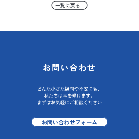
（８）本人が容易に認識できない方法による
一覧に戻る
個人情報の取得
当グループは、Webトラッキング機能を用い
て、Webサイトにおけるお客様の利用状況を
分析するため、あるいは個々のお客様に対し
てサービス・広告を提供するなどの目的のた
めにCookie、Webビーコンおよび類似の技術
を利用し本人が容易に認識できない方法によ
り個人情報と紐付けてWeb閲覧履歴を取得し
お問い合わせ
ています。
Cookieとは、ご本人のパソコンとホームペー
どんな小さな疑問や不安にも、
ジとの間でやり取りする小さな情報ファイル
私たちは耳を傾けます。
のことをいいます。WebビーコンとはCookie
まずはお気軽にご相談ください
と一緒に機能し、ご本人のコンピュータから
のアクセス状況を把握して、 Webページの閲
覧状況等に関する統計を取ることができる技
お問い合わせフォーム
術です。