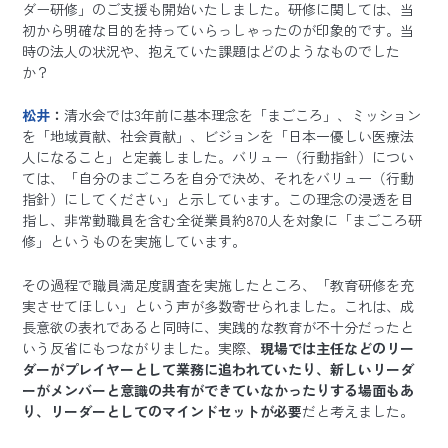
ダー研修」のご支援も開始いたしました。研修に関しては、当
初から明確な目的を持っていらっしゃったのが印象的です。当
時の法人の状況や、抱えていた課題はどのようなものでした
か？
松井
：
清水会では3年前に基本理念を「まごころ」、ミッション
を「地域貢献、社会貢献」、ビジョンを「日本一優しい医療法
人になること」と定義しました。バリュー（行動指針）につい
ては、「自分のまごころを自分で決め、それをバリュー（行動
指針）にしてください」と示しています。この理念の浸透を目
指し、非常勤職員を含む全従業員約870人を対象に「まごころ研
修」というものを実施しています。
その過程で職員満足度調査を実施したところ、「教育研修を充
実させてほしい」という声が多数寄せられました。これは、成
長意欲の表れであると同時に、実践的な教育が不十分だったと
いう反省にもつながりました。実際、
現場では主任などのリー
ダーがプレイヤーとして業務に追われていたり、新しいリーダ
ーがメンバーと意識の共有ができていなかったりする場面もあ
り、リーダーとしてのマインドセットが必要
だと考えました。