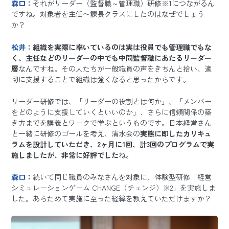
森口
：
それがリーダー（監督職～管理職）研修※1につながるん
ですね。対象者を主任〜課長クラスにしたのはなぜでしょう
か？
松井
：組織を実際に率いているのは実は役員でも管理職でもな
く、主任などのリーダーの中でも中間監督職にあたるリーダー
層
なんですね。その人たちが一般職員の声をきちんと拾い、適
切に支援することで組織は強くなると思ったからです。
リーダー研修では、「リーダーの役割とは何か」、「メンバー
をどのように支援していくといいのか」、さらに信頼関係の築
き方までを講義とワークで学ぶというものです。日本経営さん
と一緒に研修のゴールを考え、清水会の
実態に即したカリキュ
ラムを設計していただき、2ヶ月に1回、計3回のプログラムで実
施しましたが、非常に好評でした
ね。
森口
：
続いて同じ職員のみなさんを対象に、体験型研修「経営
シミュレーションゲーム CHANGE（チェンジ）※2」を実施しま
した。あらためて実施に至った経緯を教えていただけますか？