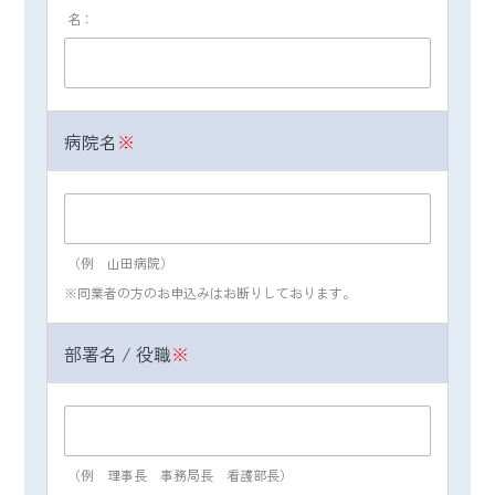
必要な範囲において共同利用します。
名：
１．共同利用する個人情報
氏名、住所、電話番号、メールアドレス等、
閲覧したWebページ等のデータ
病院名
※
２．共同利用者の範囲
株式会社日本経営：
https://nihon-
keiei.co.jp/privacypolicy/riyoulist03/
その他の日本経営グループ：
（例 山田病院）
https://nkgr.co.jp/privacypolicy/nkgr-list02/
※同業者の方のお申込みはお断りしております。
３．共同利用者の利用目的
部署名 / 役職
※
上記、（２）当グループが取得する個人情報
とその利用目的と同様。
４．取得方法
（例 理事長 事務局長 看護部長）
名刺交換、ご商談、イベント・セミナーのお