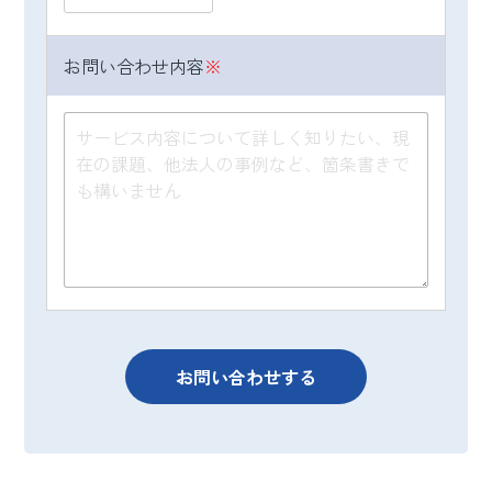
果
個人情報を与えることは任意です。個人情報
お問い合わせ内容
※
に関する情報の一部をご提供いただけない場
合は、セミナーお申込みや資料ダウンロード
ができなかったり、お問い合わせ内容に回答
できない可能性があります。
（７）保有個人データの開示等および問い合
わせ窓口について
ご本人からの求めにより、当グループが保有
する保有個人データに関する開示、利用目的
の通知、内容の訂正・追加または削除、利用
停止、消去および第三者提供の停止、第三者
への提供記録の開示(以下、開示等という)に応
じます。開示等に応ずる窓口は、下記「当社
の個人情報の取扱いに関する苦情、相談等の
問合せ先」を参照してください。