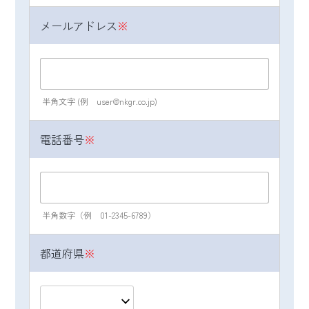
申し込み、Webサイトからのお問い合わせ等
により取得した情報を、日本経営グループ各
メールアドレス
※
社が共同で利用するシステムで共有すること
があります。また、共催セミナーにおいて
は、セミナーのお申し込み、アンケート等に
より取得した情報を共催者間にても共有いた
半角文字 (例 user@nkgr.co.jp)
します（共催者は各セミナーのご案内ページ
にてご案内のとおり）。
電話番号
※
（４）個人情報の第三者提供について
取得した個人情報は法令等による場合を除い
て第三者に提供することはありません。
半角数字（例 01-2345-6789）
（５）個人情報の取扱いの委託について
取得した個人情報の取扱いの一部を委託する
都道府県
※
ことがあります。その場合には、当社におい
て最善の考慮を行います。
（６) 個人情報を与えなかった場合に生じる結