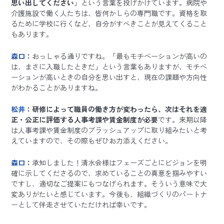
思い出してください
」という言葉を投げかけています。病院や
介護施設で働く人たちは、皆何かしらの専門職です。資格を取
るために学校に行くなど、自分がすべきことが見えてくること
もあります。
森口
：
おっしゃる通りですね。「最もモチベーションが高いの
は、まさに入職したときだ」という言葉もありますが、モチベ
ーションが高いときの自分を思い出すと、現在の課題や方向性
がわかることがありますね。
松井
：研修によって職員の働き方が変わったら、次はそれを適
正・公正に評価する人事考課や賃金制度が必要
です。来期以降
は人事考課や賃金制度のブラッシュアップに取り組みたいと考
えていますので、その際もぜひお力添えください。
森口
：
承知しました！清水会様はフェーズごとにビジョンを明
確に示してくださるので、求めていることの真意を掴みやすい
ですし、適切なご提案にもつなげられます。そういう意味で大
変ありがたいと感じています。今後も、組織づくりのパートナ
ーとして伴走させていただければ幸いです。