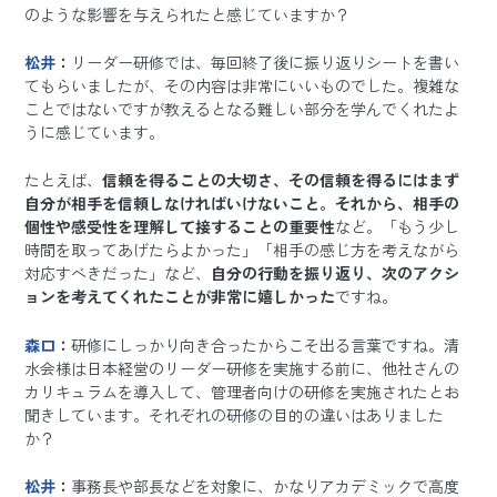
のような影響を与えられたと感じていますか？
松井
：
リーダー研修では、毎回終了後に振り返りシートを書い
てもらいましたが、その内容は非常にいいものでした。複雑な
ことではないですが教えるとなる難しい部分を学んでくれたよ
うに感じています。
たとえば、
信頼を得ることの大切さ、その信頼を得るにはまず
自分が相手を信頼しなければいけないこと。それから、相手の
個性や感受性を理解して接することの重要性
など。「もう少し
時間を取ってあげたらよかった」「相手の感じ方を考えながら
対応すべきだった」など、
自分の行動を振り返り、次のアクシ
ョンを考えてくれたことが非常に嬉しかった
ですね。
森口
：
研修にしっかり向き合ったからこそ出る言葉ですね。清
水会様は日本経営のリーダー研修を実施する前に、他社さんの
カリキュラムを導入して、管理者向けの研修を実施されたとお
聞きしています。それぞれの研修の目的の違いはありました
か？
松井
：
事務長や部長などを対象に、かなりアカデミックで高度