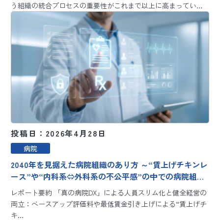
う組織の統合プロセスの重要性がこれまで以上に高まってい…
投稿日：2026年4月28日
病院
2040年を見据えた病院組織のあり方 ～“賃上げチキンレ
ース”や“内科系⇔外科系の不公平感”の中での病院組織
変革～
レポート要約 「真の病院DX」による人員スリム化と健全経営の
両立：ベースアップ評価料や最低賃金引き上げによる“賃上げチ
キ…