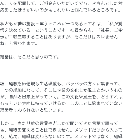
ん。人を配置して、ご料金をいただいてでも、きちんとした対
応をしたほうがいいのかもしれないと悩んでいるところです。
私どもが他の施設と違うところが一つあるとすれば、「私が覚
悟を決めている」ということです。社員からも、「社長、ご指
示が二転三転することはありますが、そこだけはズレません
ね」と言われます。
経営は、そこだと思うのです。
坂
経験も価値観も生活環境も、バラバラの方々が集まって、
一つの組織になって、そこに企業の文化とか風土とかいうもの
が、自然と出来上がっていく。この文化や風土を、どうすれば
もっといい方向に持っていけるか。このことに悩まれていない
経営者はおられないと思います。
しかし、当たり前の言葉やどこかで聞いてきた言葉で語って
も、組織を変えることはできません。メソッドだけから入って
も、結局、組織は変わらないのです。メソッドではなく、組織