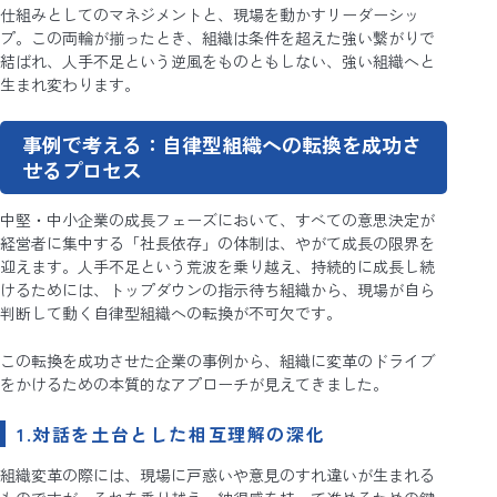
仕組みとしてのマネジメントと、現場を動かすリーダーシッ
プ。この両輪が揃ったとき、組織は条件を超えた強い繋がりで
結ばれ、人手不足という逆風をものともしない、強い組織へと
生まれ変わります。
事例で考える：自律型組織への転換を成功さ
せるプロセス
中堅・中小企業の成長フェーズにおいて、すべての意思決定が
経営者に集中する「社長依存」の体制は、やがて成長の限界を
迎えます。人手不足という荒波を乗り越え、持続的に成長し続
けるためには、トップダウンの指示待ち組織から、現場が自ら
判断して動く自律型組織への転換が不可欠です。
この転換を成功させた企業の事例から、組織に変革のドライブ
をかけるための本質的なアプローチが見えてきました。
1.対話を土台とした相互理解の深化
組織変革の際には、現場に戸惑いや意見のすれ違いが生まれる