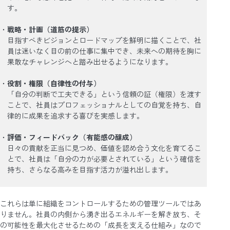
す。
戦略・計画（道筋の提示）
目指すべきビジョンとロードマップを鮮明に描くことで、社
員は迷いなく目の前の仕事に集中でき、未来への期待を胸に
果敢なチャレンジへと踏み出せるようになります。
役割・権限（自律性の付与）
「自分の判断で工夫できる」という信頼の証（権限）を渡す
ことで、社員はプロフェッショナルとしての自覚を持ち、自
律的に成果を追求する喜びを実感します。
評価・フィードバック（有能感の醸成）
日々の貢献を正当に見つめ、価値を認め合う文化を育てるこ
とで、社員は「自分の力が必要とされている」という確信を
持ち、さらなる高みを目指す活力が溢れ出します。
これらは単に組織をコントロールするための管理ツールではあ
りません。社員の内側から湧き出るエネルギーを解き放ち、そ
の可能性を最大化させるための「成長を支える仕組み」なので