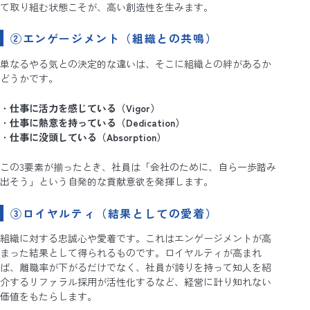
て取り組む状態こそが、高い創造性を生みます。
②エンゲージメント（組織との共鳴）
単なるやる気との決定的な違いは、そこに組織との絆があるか
どうかです。
仕事に活力を感じている（Vigor）
仕事に熱意を持っている（Dedication）
仕事に没頭している（Absorption）
この3要素が揃ったとき、社員は「会社のために、自ら一歩踏み
出そう」という自発的な貢献意欲を発揮します。
③ロイヤルティ（結果としての愛着）
組織に対する忠誠心や愛着です。これはエンゲージメントが高
まった結果として得られるものです。ロイヤルティが高まれ
ば、離職率が下がるだけでなく、社員が誇りを持って知人を紹
介するリファラル採用が活性化するなど、経営に計り知れない
価値をもたらします。