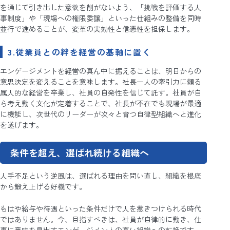
を通じて引き出した意欲を削がないよう、「挑戦を評価する人
事制度」や「現場への権限委譲」といった仕組みの整備を同時
並行で進めることが、変革の実効性と信憑性を担保します。
3.従業員との絆を経営の基軸に置く
エンゲージメントを経営の真ん中に据えることは、明日からの
意思決定を変えることを意味します。社長一人の牽引力に頼る
属人的な経営を卒業し、社員の自発性を信じて託す。社員が自
ら考え動く文化が定着することで、社長が不在でも現場が最適
に機能し、次世代のリーダーが次々と育つ自律型組織へと進化
を遂げます。
条件を超え、選ばれ続ける組織へ
人手不足という逆風は、選ばれる理由を問い直し、組織を根底
から鍛え上げる好機です。
もはや給与や待遇といった条件だけで人を惹きつけられる時代
ではありません。今、目指すべきは、社員が自律的に動き、仕