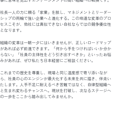
事に意味を見出すエンゲージメントの高い組織への転換です。
社長一人の力に頼る「家業」を脱し、マネジメントとリーダー
シップの両輪で強い企業へと進化する。この地道な変革のプロ
セスこそが、他社には真似できない自社ならではの競争優位性
となります。
組織の変革は一朝一夕にはいきませんが、正しいロードマップ
があれば必ず前進できます。「何から手をつければいいか分か
らない」「社員の主体性をどう引き出すべきか」といったお悩
みがあれば、ぜひ私たち日本経営にご相談ください。
これまでの歴史を尊重し、現場と同じ温度感で寄り添いなが
ら、社員の心のエンジンが最大化する未来を共に描き、伴走い
たします。人手不足に耐えるべき苦難ではなく、自律型組織へ
と生まれ変わるチャンスへ。現状を打破し、次なるステージへ
の一歩をここから踏み出してみませんか。