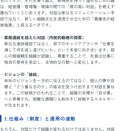
ものですが、それを乗り越え、納得感を持って進めるための鍵
は、経営層・管理職・現場の間での「質の高い対話」を絶えず
重ねていくとにあります。対話は単なるコミュニケーション手
段ではなく、新しい組織文化を浸透させるための「最優先の経
営施策」と捉えるべきです。
業務連絡を超えた対話（内発的動機の探索）
単なる進捗確認ではなく、部下のキャリアプランや「仕事を
通じて何を成し遂げたいか」という本音に向き合います。個
人の価値観を組織が認識し、尊重することで、社員は仕事に
独自の意味を見出し、主体的な行動へと変化します。
ビジョンの「接続」
会社のビジョンを一方的に伝えるのではなく、個人の夢や目
標と「どう重なるのか」の接点を見つけ出すまで対話を重ね
ます。この接続が行われることで、組織の目標が「自分事」
へと昇華され、困難な課題にも前向きに挑戦するエネルギー
が生まれます。
2.仕組み（制度）と運用の連動
もちろん、対話だけで組織が変わるわけではありません。対話