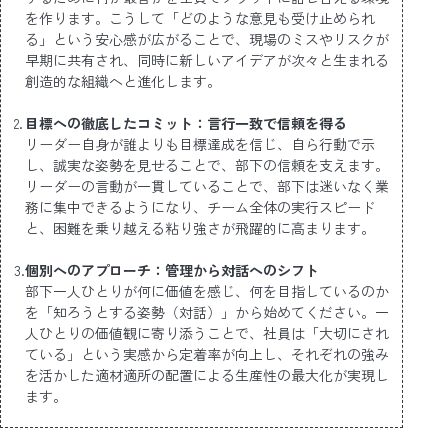
を作ります。こうして「どのような意見も受け止められ
る」という安心感が広がることで、現場のミスやリスクが
早期に共有され、同時に新しいアイデアが次々と生まれる
創造的な組織へと進化します。
目標への徹底したコミット：言行一致で信頼を得る
リーダー自身が誰よりも目標達成を信じ、自ら行動で示
し、誠実な姿勢を見せることで、部下の信頼を支えます。
リーダーの言動が一貫していることで、部下は迷いなく業
務に集中できるようになり、チーム全体の実行スピード
と、困難を乗り越える粘り強さが飛躍的に高まります。
個別へのアプローチ：管理から対話へのシフト
部下一人ひとりが何に価値を感じ、何を目指しているのか
を「知ろうとする姿勢（対話）」から始めてください。一
人ひとりの価値観に寄り添うことで、社員は「大切にされ
ている」という実感から定着率が向上し、それぞれの強み
を活かした適材適所の配置による生産性の最大化が実現し
ます。