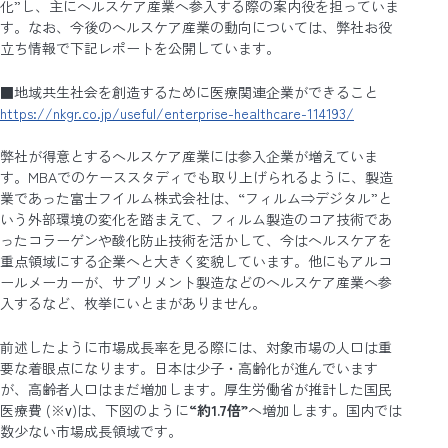
化”し、主にヘルスケア産業へ参入する際の案内役を担っていま
す。なお、今後のヘルスケア産業の動向については、弊社お役
立ち情報で下記レポートを公開しています。
■地域共生社会を創造するために医療関連企業ができること
https://nkgr.co.jp/useful/enterprise-healthcare-114193/
弊社が得意とするヘルスケア産業には参入企業が増えていま
す。MBAでのケーススタディでも取り上げられるように、製造
業であった富士フイルム株式会社は、“フィルム⇒デジタル”と
いう外部環境の変化を踏まえて、フィルム製造のコア技術であ
ったコラーゲンや酸化防止技術を活かして、今はヘルスケアを
重点領域にする企業へと大きく変貌しています。他にもアルコ
ールメーカーが、サプリメント製造などのヘルスケア産業へ参
入するなど、枚挙にいとまがありません。
前述したように市場成長率を見る際には、対象市場の人口は重
要な着眼点になります。日本は少子・高齢化が進んでいます
が、高齢者人口はまだ増加します。厚生労働省が推計した国民
医療費 (※ⅴ)は、下図のように
“約1.7倍”
へ増加します。国内では
数少ない市場成長領域です。