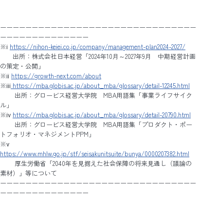
ーーーーーーーーーーーーーーーーーーーーーーーーーーーーーーー
ーーーーーーーーーーーーーー
※ⅰ
https://nihon-keiei.co.jp/company/management-plan2024-2027/
出所：株式会社日本経営「2024年10月～2027年9月 中期経営計画
の策定・公開」
※ⅱ
https://growth-next.com/about
※ⅲ
https://mba.globis.ac.jp/about_mba/glossary/detail-12245.html
出所：グロービス経営大学院 MBA用語集「事業ライフサイク
ル」
※ⅳ
https://mba.globis.ac.jp/about_mba/glossary/detail-20790.html
出所：グロービス経営大学院 MBA用語集「プロダクト・ポー
トフォリオ・マネジメントPPM」
※ⅴ
https://www.mhlw.go.jp/stf/seisakunitsuite/bunya/0000207382.html
厚生労働省「2040年を見据えた社会保障の将来見通し（議論の
素材）」等について
ーーーーーーーーーーーーーーーーーーーーーーーーーーーーーーー
ーーーーーーーーーーーーーー