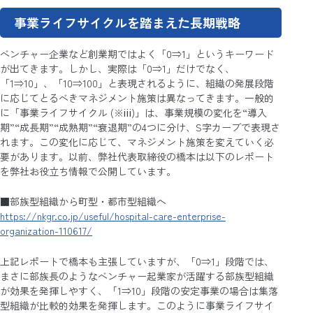
事業ライフサイクルを踏まえた長期戦略
ベンチャー企業など創業期ではよく「0⇒1」というキーワード
が出てきます。しかし、実際は「0⇒1」だけでなく、
「1⇒10」、「10⇒100」と表現されるように、組織の発展段階
に応じてとるべきマネジメント施策は異なってきます。一般的
に「事業ライフサイクル (※ⅲ)」は、事業規模の変化を“導入
期”“成長期”“成熟期”“衰退期”の4つに分け、S字カーブで表現さ
れます。この変化に応じて、マネジメント施策を変えていく必
要があります。以前、弊社代表取締役の橋本は以下のレポート
を弊社お役立ち情報で公開しています。
■部族型組織から町型・都市型組織へ
https://nkgr.co.jp/useful/hospital-care-enterprise-
organization-110617/
上記レポートで橋本も主張していますが、「0⇒1」段階では、
まさに部族長のようなベンチャー起業家が活躍する部族型組織
が効果を発揮しやすく、「1⇒10」段階の安定事業の場合は集落
型組織が比較的効果を発揮します。このように事業ライフサイ