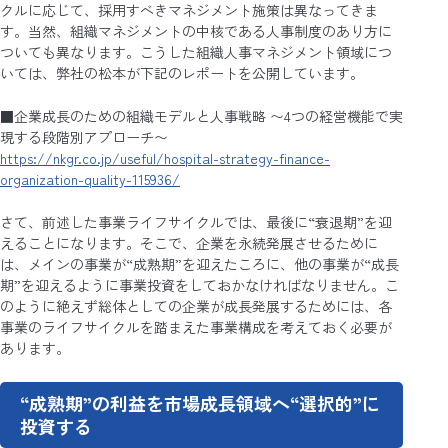
クルに応じて、採用すべきマネジメント施策は異なってきま
す。当然、組織マネジメントの中核である人事制度のあり方に
ついても異なります。こうした組織人事マネジメント領域につ
いては、弊社の松本が下記のレポートを公開しています。
■企業成長のための組織モデルと人事戦略 〜4つの経営機能で実
現する段階別アプローチ〜
https://nkgr.co.jp/useful/hospital-strategy-finance-
organization-quality-115936/
さて、前述した事業ライフサイクルでは、最後に“衰退期”を迎
えることになります。そこで、企業を永続発展させるために
は、メインの事業が“成熟期”を迎えたころに、他の事業が“成長
期”を迎えるように事業投資をしておかなければなりません。こ
のように絶えず総体としての企業が成長発展するためには、各
事業のライフサイクルを踏まえた事業構成を考えておく必要が
あります。
“成熟期”の利益を市場成長領域へ“選択的”に
投資する