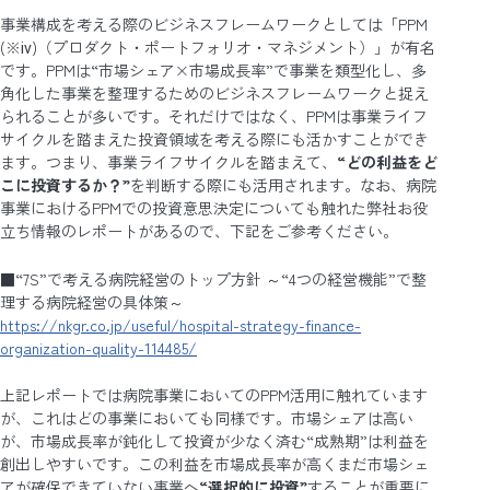
事業構成を考える際のビジネスフレームワークとしては「PPM
(※ⅳ)（プロダクト・ポートフォリオ・マネジメント）」が有名
です。PPMは“市場シェア×市場成長率”で事業を類型化し、多
角化した事業を整理するためのビジネスフレームワークと捉え
られることが多いです。それだけではなく、PPMは事業ライフ
サイクルを踏まえた投資領域を考える際にも活かすことができ
ます。つまり、事業ライフサイクルを踏まえて、
“どの利益をど
こに投資するか？”
を判断する際にも活用されます。なお、病院
事業におけるPPMでの投資意思決定についても触れた弊社お役
立ち情報のレポートがあるので、下記をご参考ください。
■“7S”で考える病院経営のトップ方針 ～“4つの経営機能”で整
理する病院経営の具体策～
https://nkgr.co.jp/useful/hospital-strategy-finance-
organization-quality-114485/
上記レポートでは病院事業においてのPPM活用に触れています
が、これはどの事業においても同様です。市場シェアは高い
が、市場成長率が鈍化して投資が少なく済む“成熟期”は利益を
創出しやすいです。この利益を市場成長率が高くまだ市場シェ
アが確保できていない事業へ
“選択的に投資”
することが重要に