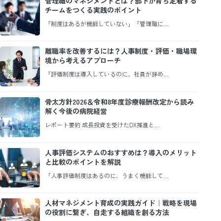
管理職のマネジメントとは？部下が育ち定着する
チームをつくる実践のポイント
「制度はあるが機能していない」「管理職に…
離職率を改善するには？人事制度・評価・職場環
境から考えるアプローチ
「評価制度は導入しているのに、社員が辞め…
骨太方針2026＆令和8年度診療報酬改定から読み
解く今後の病院経営
レポート要約 成長投資を受けたDX推進と…
人事評価システムのおすすめは？導入のメリット
と比較のポイントを解説
「人事評価制度はあるのに、うまく機能して…
人材マネジメント育成の実践ガイド｜戦略を現場
の役割に繋ぎ、自走する組織を創る方法