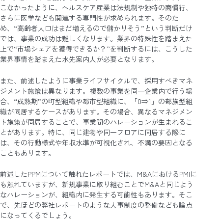
こなかったように、ヘルスケア産業は法規制や独特の商慣行、
さらに医学なども関連する専門性が求められます。そのた
め、“高齢者人口はまだ増えるので儲かりそう”という判断だけ
では、事業の成功は難しくなります。業界の特殊性を踏まえた
上で“市場シェアを獲得できるか？”を判断するには、こうした
業界事情を踏まえた水先案内人が必要となります。
また、前述したように事業ライフサイクルで、採用すべきマネ
ジメント施策は異なります。複数の事業を同一企業内で行う場
合、“成熟期”の町型組織や都市型組織に、「0⇒1」の部族型組
織が同居するケースがあります。その場合、異なるマネジメン
ト施策が同居することで、事業間のハレーションが生まれるこ
とがあります。特に、同じ建物や同一フロアに同居する際に
は、その行動様式や年収水準が可視化され、不満の要因となる
こともあります。
前述したPPMについて触れたレポートでは、M&AにおけるPMIに
も触れていますが、新規事業に取り組むことでM&Aと同じよう
なハレーションが、組織内に発生する可能性もあります。そこ
で、先ほどの弊社レポートのような人事制度の整備なども論点
になってくるでしょう。