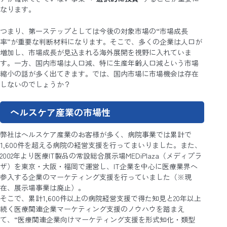
なります。
つまり、第一ステップとしては今後の対象市場の“市場成長
率”が重要な判断材料になります。そこで、多くの企業は人口が
増加し、市場成長が見込まれる海外展開を視野に入れていま
す。一方、国内市場は人口減、特に生産年齢人口減という市場
縮小の話が多く出てきます。では、国内市場に市場機会は存在
しないのでしょうか？
ヘルスケア産業の市場性
弊社はヘルスケア産業のお客様が多く、病院事業では累計で
1,600件を超える病院の経営支援を行ってまいりました。また、
2002年より医療IT製品の常設総合展示場MEDiPlaza（メディプラ
ザ）を東京・大阪・福岡で運営し、IT企業を中心に医療業界へ
参入する企業のマーケティング支援を行っていました（※現
在、展示場事業は廃止）。
そこで、累計1,600件以上の病院経営支援で得た知見と20年以上
続く医療関連企業マーケティング支援のノウハウを踏まえ
て、“医療関連企業向けマーケティング支援を形式知化・類型