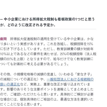
― 中小企業における所得拡大税制も看板政策の1つだと思う
が、どのように改正される予定か。
座間
所得拡大促進税制の適用を受けている中小企業は、かな
り多いという実感があります。これを改組し、税額控除を15％
に引き下げるとしています。ただし、教育訓練費の額が対前年
10％以上であるなどの要件を満たせば、25％の税額控除（法人税
額の20％を上限）となりますので、給与だけでなく教育訓練に
ついても計画的に考える必要があるでしょう。
その他、小規模宅地等の減額の見直し（いわゆる「家なき子」
の減税についての適正化）や、
一般社団法人における相続税の
扱いの適正化
など、実務上、重要な改正が盛り込まれていま
す。影響のありそうな主要ポイントを速報としてまとめました
ので、ご確認いただけたらと思います。具体的にご検討が必要
な場合には、個別具体的にご相談の上、最適な方法を選択いた
だくことになると思います。