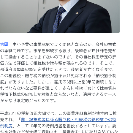
吉岡
中小企業の事業承継でよく問題となるのが、会社の株式
の承継問題です。事業を継続する限り、後継者が自社株を売却
して換金することはまずないのですが、その自社株を所定の評
価方法で評価して相続税や贈与税が課されるのです。そこで、
都道府県知事の認定を受けたときは、後継者が亡くなるまで、
この相続税・贈与税の納税が猶予及び免除される「納税猶予制
度」がありました。しかし、雇用の8割以上を5年間継続しなけ
ればならないなど要件が厳しく、さらに相続においては実質納
税猶予株式の53％しか対象とならないなど、適用できるケース
がかなり限定的だったのです。
平成30年の税制改正大綱では、この事業承継税制が抜本的に拡
充され、「
非上場株式等に係る贈与税・相続税の納税猶予の特
例制度
」として10年間の特例措置を創設するとしています。要
件や対象などが大幅に緩和され、後継者を1人に絞り込めていな