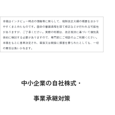
本稿はインタビュー時点の情報等に照らして、税制改正大綱の概要を分かり
やすくまとめたものです。国会の審議過程を経て修正などが行われる可能性
がありますが、ご了承ください。実際の判断は、改正税法に基づいて個別具
体的に検討する必要がありますので、専門家にご相談の上ご判断ください。
本稿をもとに意思決定され、直接又は間接に損害を蒙られたとしても、一切
の責任は負いかねます。
中小企業の自社株式・
事業承継対策