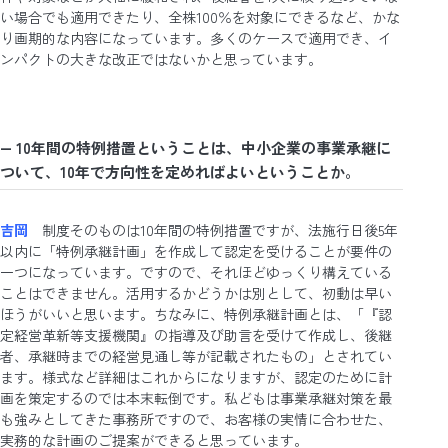
い場合でも適用できたり、全株100％を対象にできるなど、かな
り画期的な内容になっています。多くのケースで適用でき、イ
ンパクトの大きな改正ではないかと思っています。
― 10年間の特例措置ということは、中小企業の事業承継に
ついて、10年で方向性を定めればよいということか
。
吉岡
制度そのものは10年間の特例措置ですが、法施行日後5年
以内に「特例承継計画」を作成して認定を受けることが要件の
一つになっています。ですので、それほどゆっくり構えている
ことはできません。活用するかどうかは別として、初動は早い
ほうがいいと思います。ちなみに、特例承継計画とは、「『認
定経営革新等支援機関』の指導及び助言を受けて作成し、後継
者、承継時までの経営見通し等が記載されたもの」とされてい
ます。様式など詳細はこれからになりますが、認定のために計
画を策定するのでは本末転倒です。私どもは事業承継対策を最
も強みとしてきた事務所ですので、お客様の実情に合わせた、
実務的な計画のご提案ができると思っています。