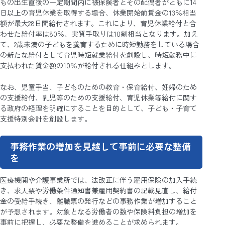
もの出生直後の一定期間内に被保険者とその配偶者がともに14
日以上の育児休業を取得する場合、休業開始前賃金の13％相当
額が最大28日間給付されます。これにより、育児休業給付と合
わせた給付率は80％、実質手取りは10割相当となります。加え
て、2歳未満の子どもを養育するために時短勤務をしている場合
の新たな給付として育児時短就業給付を創設し、時短勤務中に
支払われた賃金額の10％が給付される仕組みとします。
なお、児童手当、子どものための教育・保育給付、妊婦のため
の支援給付、乳児等のための支援給付、育児休業等給付に関す
る政府の経理を明確にすることを目的として、子ども・子育て
支援特別会計を創設します。
事務作業の増加を見越して事前に必要な整備
を
医療機関や介護事業所では、法改正に伴う雇用保険の加入手続
き、求人票や労働条件通知書兼雇用契約書の記載見直し、給付
金の受給手続き、離職票の発行などの事務作業が増加すること
が予想されます。対象となる労働者の数や保険料負担の増加を
事前に把握し、必要な整備を進めることが求められます。