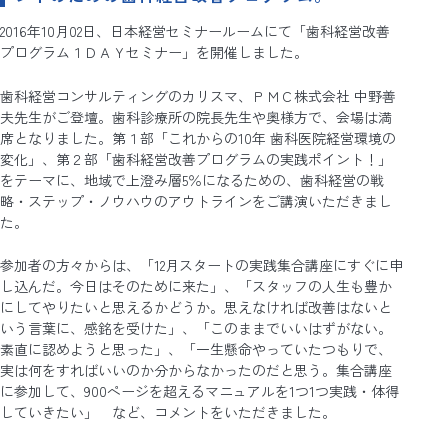
2016年10月02日、日本経営セミナールームにて「歯科経営改善
プログラム１ＤＡＹセミナー」を開催しました。
歯科経営コンサルティングのカリスマ、ＰＭＣ株式会社 中野善
夫先生がご登壇。歯科診療所の院長先生や奥様方で、会場は満
席となりました。第１部「これからの10年 歯科医院経営環境の
変化」、第２部「歯科経営改善プログラムの実践ポイント！」
をテーマに、地域で上澄み層5％になるための、歯科経営の戦
略・ステップ・ノウハウのアウトラインをご講演いただきまし
た。
参加者の方々からは、「12月スタートの実践集合講座にすぐに申
し込んだ。今日はそのために来た」、「スタッフの人生も豊か
にしてやりたいと思えるかどうか。思えなければ改善はないと
いう言葉に、感銘を受けた」、「このままでいいはずがない。
素直に認めようと思った」、「一生懸命やっていたつもりで、
実は何をすればいいのか分からなかったのだと思う。集合講座
に参加して、900ページを超えるマニュアルを1つ1つ実践・体得
していきたい」 など、コメントをいただきました。