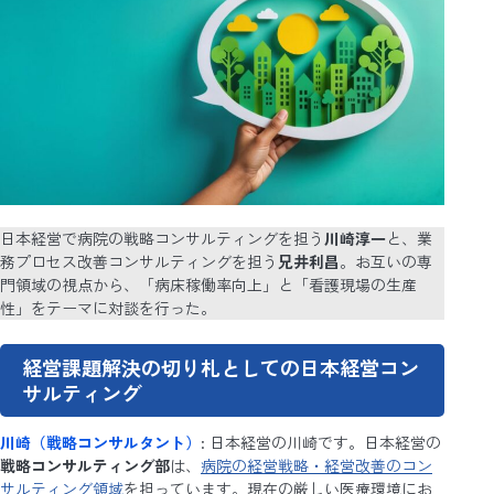
日本経営で病院の戦略コンサルティングを担う
川崎淳一
と、業
務プロセス改善コンサルティングを担う
兄井利昌
。お互いの専
門領域の視点から、「病床稼働率向上」と「看護現場の生産
性」をテーマに対談を行った。
経営課題解決の切り札としての日本経営コン
サルティング
川崎（戦略コンサルタント）
: 日本経営の川崎です。日本経営の
戦略コンサルティング部
は、
病院の経営戦略・経営改善のコン
サルティング領域
を担っています。現在の厳しい医療環境にお