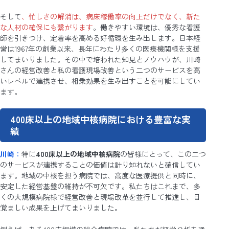
そして
、忙しさの解消は、病床稼働率の向上だけでなく、新た
な人材の確保にも繋がります
。働きやすい環境は、優秀な看護
師を引きつけ、定着率を高める好循環を生み出します。日本経
営は1967年の創業以来、長年にわたり多くの医療機関様を支援
してまいりました。その中で培われた知見とノウハウが、川崎
さんの経営改善と私の看護現場改善という二つのサービスを高
いレベルで連携させ、相乗効果を生み出すことを可能にしてい
ます。
400床以上の地域中核病院における豊富な実
績
川崎
：
特に
400床以上の地域中核病院
の皆様にとって、この二つ
のサービスが連携することの価値は計り知れないと確信してい
ます。地域の中核を担う病院では、高度な医療提供と同時に、
安定した経営基盤の維持が不可欠です。私たちはこれまで、多
くの大規模病院様で経営改善と現場改革を並行して推進し、目
覚ましい成果を上げてまいりました。