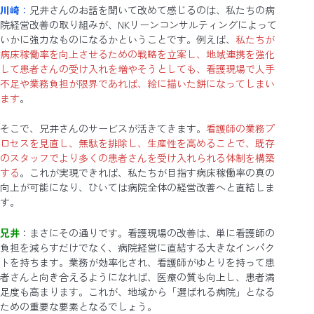
川崎
：
兄井さんのお話を聞いて改めて感じるのは、私たちの病
院経営改善の取り組みが、NKリーンコンサルティングによって
いかに強力なものになるかということです。例えば、
私たちが
病床稼働率を向上させるための戦略を立案し、地域連携を強化
して患者さんの受け入れを増やそうとしても、看護現場で人手
不足や業務負担が限界であれば、絵に描いた餅になってしまい
ます
。
そこで、兄井さんのサービスが活きてきます。
看護師の業務プ
ロセスを見直し、無駄を排除し、生産性を高めることで、既存
のスタッフでより多くの患者さんを受け入れられる体制を構築
する
。これが実現できれば、私たちが目指す病床稼働率の真の
向上が可能になり、ひいては病院全体の経営改善へと直結しま
す。
兄井
：まさにその通りです。看護現場の改善は、単に看護師の
負担を減らすだけでなく、病院経営に直結する大きなインパク
トを持ちます。業務が効率化され、看護師がゆとりを持って患
者さんと向き合えるようになれば、医療の質も向上し、患者満
足度も高まります。これが、地域から「選ばれる病院」となる
ための重要な要素となるでしょう。