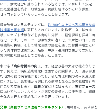
いて、病院経営に携わられている皆さまは、いかにして安定し
た経営基盤を築き、地域医療に貢献し続けるかという課題に
日々向き合っていらっしゃることと存じます。
経営改善コンサルティングは、
約1700件以上にも及ぶ豊富な病
院経営支援実績
に裏打ちされています。財務データ、診療実
績、レセプト情報などを多角的に分析し、経営課題を詳細に可
視化します。その上で、診療報酬の適正化、生産性の向上、病
棟機能の再編、そして地域連携の強化を通じた稼働率増加とい
った具体的な改善策を、短期・中期・長期的な視点で立案し、
実現可能な計画としてご提案いたします。
中でも「
病床稼働率の向上
」は、経営改善の大きな柱となりま
す。例えば、病床過剰地域に位置する病院様や、人口減少が進
む地方の総合病院様においても、私たちは病院の強みを最大限
に引き出し、患者様から選ばれる病院となるための戦略実行を
伴走型で支援します。
戦略立案
だけに留まらず、
実行フェーズ
においてもコンサルタントが病院の皆様と共に汗を流し、組織
全体の実行力を高めることを重視しています。
兄井（業務プロセス改善コンサルタント）
: 川崎さん、ありがと