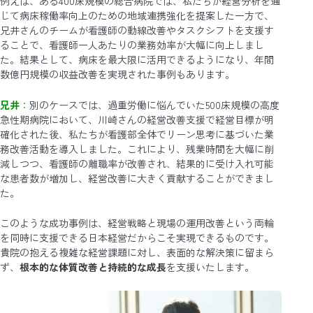
例えば、ある400床規模の総合病院では、私たちが経営分析を通
じて病床稼働率向上のための地域連携強化を提案した一方で、
兄井さんのチームが看護師の動線改善やタスクシフトを支援す
ることで、看護師一人あたりの業務効率が大幅に向上しまし
た。結果として、病床を最大限に活用できるようになり、年間
数億円規模の収益改善を実現された事例もあります。
兄井
：
別のケースでは、過重労働に悩んでいた500床規模の高度
急性期病院において、川崎さんの経営改善支援で経営目標が明
確化された後、私たちが看護部全体でリーン思考に基づいた業
務改善活動を導入しました。これにより、残業時間を大幅に削
減しつつ、看護師の離職率が改善され、結果的に受け入れ可能
な患者数が増加し、経営改善に大きく貢献することができまし
た。
このような成功事例は、経営戦略と現場の運用改善という両輪
を同時に支援できる日本経営だからこそ実現できるものです。
貴院の抱える複雑な経営課題に対し、表面的な解決策に留まら
ず、
根本的な体質改善と持続的な成長
を支援いたします。