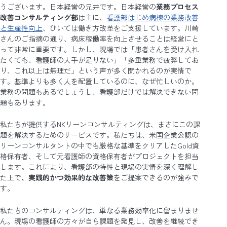
うございます。日本経営の兄井です。日本経営の
業務プロセス
改善コンサルティング部
は主に、
看護部はじめ病棟の業務改善
と生産性向上
、ひいては働き方改革をご支援しています。川崎
さんのご指摘の通り、病床稼働率を向上させることは経営にと
って非常に重要です。しかし、現場では「患者さんを受け入れ
たくても、看護師の人手が足りない」「多重業務で疲弊してお
り、これ以上は無理だ」という声が多く聞かれるのが実情で
す。基準よりも多く人を配置しているのに、なぜ忙しいのか。
業務の問題もあるでしょうし、看護部だけでは解決できない問
題もあります。
私たちが提供するNKリーンコンサルティングは、まさにこの課
題を解決するためのサービスです。私たちは、米国企業公認の
リーンコンサルタントの中でも厳格な基準をクリアしたGold資
格保有者、そして元看護師の資格保有者がプロジェクトを担当
します。これにより、看護部の特性と現場の実情を深く理解し
た上で
、実践的かつ効果的な改善策
をご提案できるのが強みで
す。
私たちのコンサルティングは、単なる業務効率化に留まりませ
ん。現場の看護師の方々が自ら課題を発見し、改善を継続でき