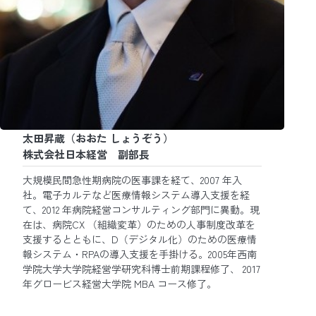
太田昇蔵（おおた しょうぞう）
株式会社日本経営 副部長
大規模民間急性期病院の医事課を経て、2007 年入
社。電子カルテなど医療情報システム導入支援を経
て、2012 年病院経営コンサルティング部門に異動。現
在は、病院CX （組織変革）のための人事制度改革を
支援するとともに、D（デジタル化）のための医療情
報システム・RPAの導入支援を手掛ける。2005年西南
学院大学大学院経営学研究科博士前期課程修了、 2017
年グロービス経営大学院 MBA コース修了。