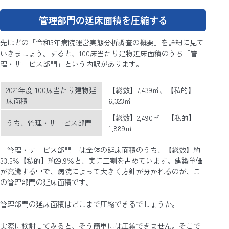
管理部門の延床面積を圧縮する
先ほどの「令和3年病院運営実態分析調査の概要」を詳細に見て
いきましょう。すると、100床当たり建物延床面積のうち「管
理・サービス部門」という内訳があります。
2021年度 100床当たり建物延
【総数】7,439㎡、【私的】
床面積
6,323㎡
【総数】2,490㎡ 【私的】
うち、管理・サービス部門
1,889㎡
「管理・サービス部門」は全体の延床面積のうち、【総数】約
33.5％【私的】約29.9％と、実に三割を占めています。建築単価
が高騰する中で、病院によって大きく方針が分かれるのが、こ
の管理部門の延床面積です。
管理部門の延床面積はどこまで圧縮できるでしょうか。
実際に検討してみると、そう簡単には圧縮できません。そこで