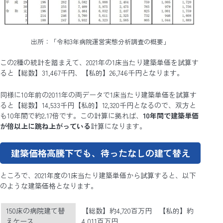
出所：「令和3年病院運営実態分析調査の概要」
この2種の統計を踏まえて、2021年の1床当たり建築単価を試算す
ると【総数】31,467千円、【私的】26,746千円となります。
同様に10年前の2011年の両データで1床当たり建築単価を試算す
ると【総数】14,533千円【私的】12,320千円となるので、双方と
も10年間で約2.17倍です。この計算に拠れば、
10年間で建築単価
が倍以上に跳ね上がっている
計算になります。
建築価格高騰下でも、待ったなしの建て替え
ところで、2021年度の1床当たり建築単価から試算すると、以下
のような建築価格となります。
150床の病院建て替
【総数】約4,720百万円 【私的】約
えケース
4,011百万円