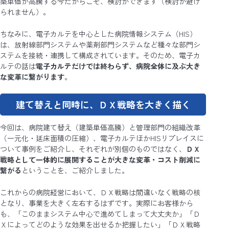
築単価が高騰する今だからこそ、検討ができます（検討が避け
られません）。
ちなみに、電子カルテを中心とした病院情報システム（HIS）
は、放射線部門システムや薬剤部門システムなど種々な部門シ
ステムを接続・連携して構成されています。そのため、電子カ
ルテの話は
電子カルテだけでは終わらず、病院全体に及ぶ大き
な変革に繋がります
。
建て替えと同時に、ＤＸ戦略を大きく描く
今回は、病院建て替え（建築単価高騰）と管理部門の組織改革
（一元化・延床面積の圧縮）、電子カルテほかHISリプレイスに
ついて事例をご紹介し、それぞれが別個のものではなく、
ＤＸ
戦略として一体的に展開することが大きな変革・コスト削減に
繋がる
ということを、ご紹介しました。
これからの病院経営において、ＤＸ戦略は間違いなく戦略の核
となり、事業を大きく左右するはずです。実際にお客様から
も、「このままシステム中心で進めてしまって大丈夫か」「Ｄ
Ｘによってどのような効果を出せるか把握したい」「ＤＸ戦略