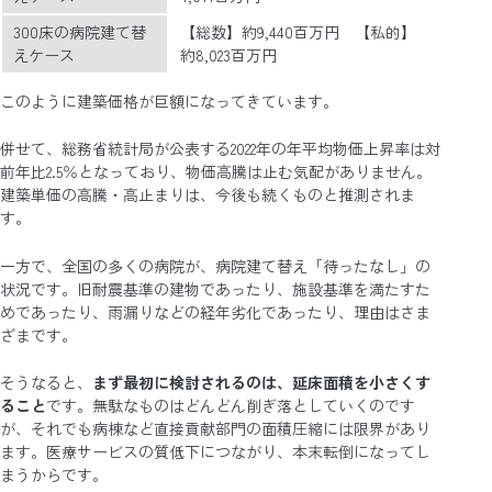
300床の病院建て替
【総数】約9,440百万円 【私的】
えケース
約8,023百万円
このように建築価格が巨額になってきています。
併せて、総務省統計局が公表する2022年の年平均物価上昇率は対
前年比2.5％となっており、物価高騰は止む気配がありません。
建築単価の高騰・高止まりは、今後も続くものと推測されま
す。
一方で、全国の多くの病院が、病院建て替え「待ったなし」の
状況です。旧耐震基準の建物であったり、施設基準を満たすた
めであったり、雨漏りなどの経年劣化であったり、理由はさま
ざまです。
そうなると、
まず最初に検討されるのは、延床面積を小さくす
ること
です。無駄なものはどんどん削ぎ落としていくのです
が、それでも病棟など直接貢献部門の面積圧縮には限界があり
ます。医療サービスの質低下につながり、本末転倒になってし
まうからです。