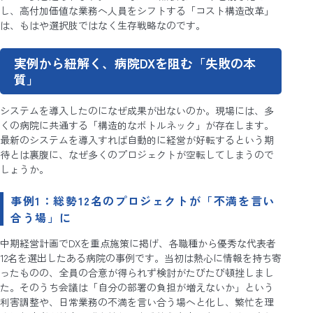
し、高付加価値な業務へ人員をシフトする「コスト構造改革」
は、もはや選択肢ではなく生存戦略なのです。
実例から紐解く、病院DXを阻む「失敗の本
質」
システムを導入したのになぜ成果が出ないのか。現場には、多
くの病院に共通する「構造的なボトルネック」が存在します。
最新のシステムを導入すれば自動的に経営が好転するという期
待とは裏腹に、なぜ多くのプロジェクトが空転してしまうので
しょうか。
事例1：総勢12名のプロジェクトが「不満を言い
合う場」に
中期経営計画でDXを重点施策に掲げ、各職種から優秀な代表者
12名を選出したある病院の事例です。当初は熱心に情報を持ち寄
ったものの、全員の合意が得られず検討がたびたび頓挫しまし
た。そのうち会議は「自分の部署の負担が増えないか」という
利害調整や、日常業務の不満を言い合う場へと化し、繁忙を理