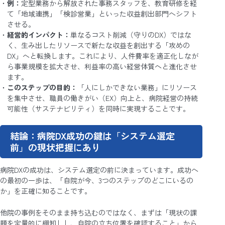
例：
定型業務から解放された事務スタッフを、教育研修を経
て「地域連携」「検診営業」といった収益創出部門へシフト
させる。
経営的インパクト：
単なるコスト削減（守りのDX）ではな
く、生み出したリソースで新たな収益を創出する「攻めの
DX」へと転換します。これにより、人件費率を適正化しなが
ら事業規模を拡大させ、利益率の高い経営体質へと進化させ
ます。
このステップの目的：
「人にしかできない業務」にリソース
を集中させ、職員の働きがい（EX）向上と、病院経営の持続
可能性（サステナビリティ）を同時に実現することです。
結論：病院DX成功の鍵は「システム選定
前」の現状把握にあり
病院DXの成功は、システム選定の前に決まっています。成功へ
の最初の一歩は、「自院が今、3つのステップのどこにいるの
か」を正確に知ることです。
他院の事例をそのまま持ち込むのではなく、まずは「現状の課
題を定量的に棚卸しし、自院の立ち位置を確認すること」から