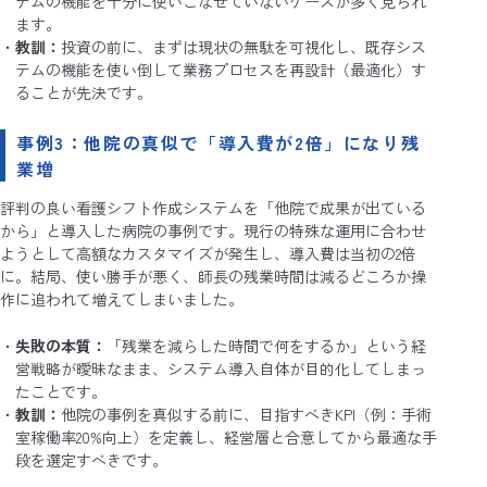
テムの機能を十分に使いこなせていないケースが多く見られ
ます。
教訓：
投資の前に、まずは現状の無駄を可視化し、既存シス
テムの機能を使い倒して業務プロセスを再設計（最適化）す
ることが先決です。
事例3：他院の真似で「導入費が2倍」になり残
業増
評判の良い看護シフト作成システムを「他院で成果が出ている
から」と導入した病院の事例です。現行の特殊な運用に合わせ
ようとして高額なカスタマイズが発生し、導入費は当初の2倍
に。結局、使い勝手が悪く、師長の残業時間は減るどころか操
作に追われて増えてしまいました。
失敗の本質：
「残業を減らした時間で何をするか」という経
営戦略が曖昧なまま、システム導入自体が目的化してしまっ
たことです。
教訓：
他院の事例を真似する前に、目指すべきKPI（例：手術
室稼働率20%向上）を定義し、経営層と合意してから最適な手
段を選定すべきです。