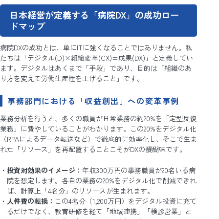
日本経営が定義する「病院DX」の成功ロー
ドマップ
病院DXの成功とは、単にITに強くなることではありません。私
たちは「デジタル(D)×組織変革(CX)=成果(DX)」と定義してい
ます。デジタルはあくまで「手段」であり、目的は「組織のあ
り方を変えて労働生産性を上げること」です。
事務部門における「収益創出」への変革事例
業務分析を行うと、多くの職員が日常業務の約20%を「定型反復
業務」に費やしていることがわかります。この20%をデジタル化
（RPAによるデータ転送など）で徹底的に効率化し、そこで生ま
れた「リソース」を再配置することこそがDXの醍醐味です。
投資対効果のイメージ：
年収300万円の事務職員が20名いる病
院を想定します。各自の業務の20%をデジタル化で削減できれ
ば、計算上「4名分」のリソースが生まれます。
人件費の転換：
この4名分（1,200万円）をデジタル投資に充て
るだけでなく、教育研修を経て「地域連携」「検診営業」と