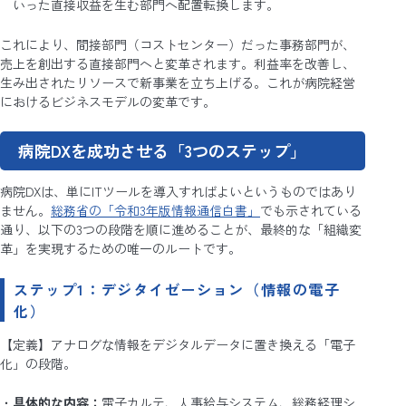
いった直接収益を生む部門へ配置転換します。
これにより、間接部門（コストセンター）だった事務部門が、
売上を創出する直接部門へと変革されます。利益率を改善し、
生み出されたリソースで新事業を立ち上げる。これが病院経営
におけるビジネスモデルの変革です。
病院DXを成功させる「3つのステップ」
病院DXは、単にITツールを導入すればよいというものではあり
ません。
総務省の「令和3年版情報通信白書」
でも示されている
通り、以下の3つの段階を順に進めることが、最終的な「組織変
革」を実現するための唯一のルートです。
ステップ1：デジタイゼーション（情報の電子
化）
【定義】アナログな情報をデジタルデータに置き換える「電子
化」の段階。
具体的な内容：
電子カルテ、人事給与システム、総務経理シ