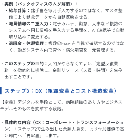
実例（バックオフィスのムダ解消）：
給与計算：
諸手当を毎月手入力するのではなく、マスタ整
備により勤怠データから自動反映させる。
職員情報の二重入力：
電子カルテ、勤怠、人事など複数の
システムへ同じ情報を手入力する手間を、API連携等で自動
取り込みに変更する。
退職金・休暇管理：
複数のExcelを目視で確認するのではな
く、勤怠システム内で育休・病欠期間を一元管理する。
このステップの目的：
人間がやらなくてよい「定型反復業
務」を徹底的に排除し、余剰リソース（人員・時間）を生み
出すことです。
ステップ3：DX（組織変革とコスト構造変革）
【定義】デジタルを手段として、病院組織のあり方やビジネス
モデルそのものを変革する段階。
具体的な内容（CX：コーポレート・トランスフォーメーショ
ン）：
ステップ2で生み出した余剰人員を、より付加価値の高
い部門へ「再配置」します。