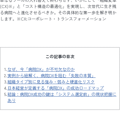
単なるツールの入れ替えで終わらせず、いかにして「組織変革
(CX)※」と「コスト構造の最適化」を実現し、次世代に生き残
る病院へと進化させるべきか。その具体的な第一歩を解き明か
します。※CX:コーポレート・トランスフォーメーション
この記事の目次
なぜ、今「病院DX」が不可欠なのか
実例から紐解く、病院DXを阻む「失敗の本質」
組織タイプ別に見る強み・弱みと硬直化リスク
日本経営が定義する「病院DX」の成功ロードマップ
結論：病院DX成功の鍵は「システム選定前」の現状把握に
あり