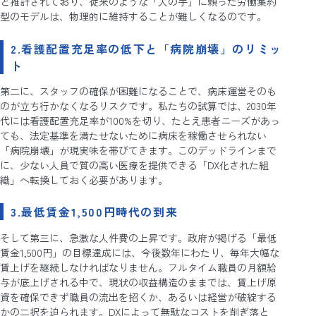
と推計されており、従来のような「人の手」に頼った労働集約
型のモデルは、物理的に維持することが難しくなるのです。
2.看護配置充足率の低下と「病院崩壊」のリミッ
ト
第二に、スタッフの確保が困難になることで、病床運営そのも
のが立ち行かなくなるリスクです。私たちの試算では、2030年
代には看護配置充足率が100%を切り、たとえ患者ニーズがあっ
ても、法定基準を満たせないために病床を稼働させられない
「病院崩壊」が現実味を帯びてきます。このデッドラインまで
に、少ない人員で質の高い医療を提供できる「DX化された組
織」へ転換しておく必要があります。
3.最低賃金1,500円時代の到来
そして第三に、急激な人件費の上昇です。政府が掲げる「最低
賃金1,500円」の目標達成には、今後数年にわたり、毎年大幅な
賃上げを継続しなければなりません。フルタイム職員の月額給
与が底上げされる中で、現状の収益構造のままでは、賃上げ原
資を確保できず職員の流出を招くか、あるいは経営が破綻する
かの二択を迫られます。DXによって無駄なコストを削ぎ落と