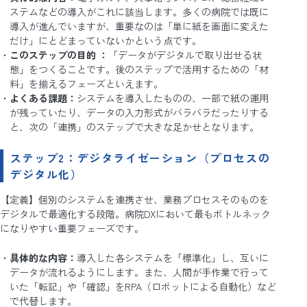
ステムなどの導入がこれに該当します。多くの病院では既に
導入が進んでいますが、重要なのは「単に紙を画面に変えた
だけ」にとどまっていないかという点です。
このステップの目的
：
「データがデジタルで取り出せる状
態」をつくることです。後のステップで活用するための「材
料」を揃えるフェーズといえます。
よくある課題：
システムを導入したものの、一部で紙の運用
が残っていたり、データの入力形式がバラバラだったりする
と、次の「連携」のステップで大きな足かせとなります。
ステップ2：デジタライゼーション（プロセスの
デジタル化）
【定義】個別のシステムを連携させ、業務プロセスそのものを
デジタルで最適化する段階。病院DXにおいて最もボトルネック
になりやすい重要フェーズです。
具体的な内容：
導入した各システムを「標準化」し、互いに
データが流れるようにします。また、人間が手作業で行って
いた「転記」や「確認」をRPA（ロボットによる自動化）など
で代替します。