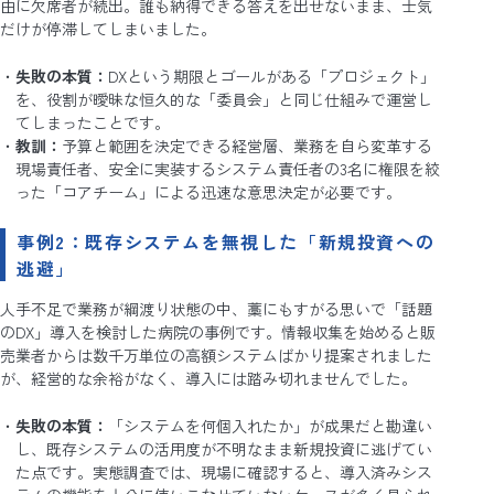
由に欠席者が続出。誰も納得できる答えを出せないまま、士気
だけが停滞してしまいました。
失敗の本質：
DXという期限とゴールがある「プロジェクト」
を、役割が曖昧な恒久的な「委員会」と同じ仕組みで運営し
てしまったことです。
教訓：
予算と範囲を決定できる経営層、業務を自ら変革する
現場責任者、安全に実装するシステム責任者の3名に権限を絞
った「コアチーム」による迅速な意思決定が必要です。
事例2：既存システムを無視した「新規投資への
逃避」
人手不足で業務が綱渡り状態の中、藁にもすがる思いで「話題
のDX」導入を検討した病院の事例です。情報収集を始めると販
売業者からは数千万単位の高額システムばかり提案されました
が、経営的な余裕がなく、導入には踏み切れませんでした。
失敗の本質：
「システムを何個入れたか」が成果だと勘違い
し、既存システムの活用度が不明なまま新規投資に逃げてい
た点です。実態調査では、現場に確認すると、導入済みシス