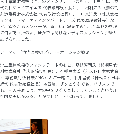
入山章栄准教授（同）のファシリテートのもと、田中 仁氏（株
式会社ジェイアイエヌ 代表取締役社長）、中村利江氏（夢の街
創造委員会株式会社 代表取締役社長）、山口文洋氏（株式会社
リクルートマーケティングパートナーズ 代表取締役社長）な
ど、錚々たるメンバーが、新しい市場を生み出した戦略の根底
に何があったのか、ほかでは聞けないディスカッションが繰り
広げられました。
テーマ2、「食と医療のブルー・オーシャン戦略」。
池上重輔教授のファシリテートのもと、鳥越淳司氏（相模屋食
料株式会社 代表取締役社長）、石橋昌文氏（ネスレ日本株式会
社 専務執行役員兼CMO）とご一緒に、平井昌俊（株式会社日本
経営 代表取締役社長）も登壇。ザクとうふでも、バリスタで
も、その根底には、世の中を明るく楽しくしていこうという圧
倒的な思いがあることがひしひしと伝わってきました。