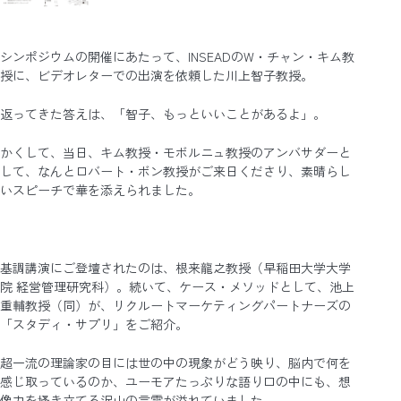
シンポジウムの開催にあたって、INSEADのW・チャン・キム教
授に、ビデオレターでの出演を依頼した川上智子教授。
返ってきた答えは、「智子、もっといいことがあるよ」。
かくして、当日、キム教授・モボルニュ教授のアンバサダーと
して、なんとロバート・ボン教授がご来日くださり、素晴らし
いスピーチで華を添えられました。
基調講演にご登壇されたのは、根来龍之教授（早稲田大学大学
院 経営管理研究科）。続いて、ケース・メソッドとして、池上
重輔教授（同）が、リクルートマーケティングパートナーズの
「スタディ・サプリ」をご紹介。
超一流の理論家の目には世の中の現象がどう映り、脳内で何を
感じ取っているのか、ユーモアたっぷりな語り口の中にも、想
像力を搔き立てる沢山の言霊が溢れていました。