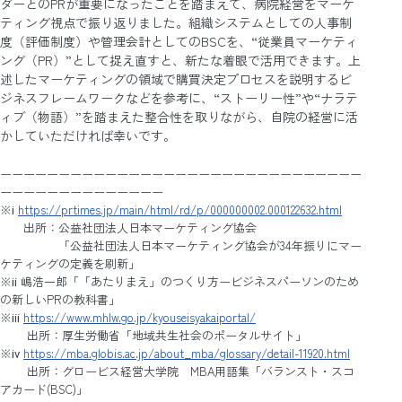
ダーとのPRが重要になったことを踏まえて、病院経営をマーケ
ティング視点で振り返りました。組織システムとしての人事制
度（評価制度）や管理会計としてのBSCを、“従業員マーケティ
ング（PR）”として捉え直すと、新たな着眼で活用できます。上
述したマーケティングの領域で購買決定プロセスを説明するビ
ジネスフレームワークなどを参考に、“ストーリー性”や“ナラテ
ィブ（物語）”を踏まえた整合性を取りながら、自院の経営に活
かしていただければ幸いです。
ーーーーーーーーーーーーーーーーーーーーーーーーーーーーーーー
ーーーーーーーーーーーーーー
※ⅰ
https://prtimes.jp/main/html/rd/p/000000002.000122632.html
出所：公益社団法人日本マーケティング協会
「公益社団法人日本マーケティング協会が34年振りにマー
ケティングの定義を刷新」
※ⅱ 嶋浩一郎「「あたりまえ」のつくり方ービジネスパーソンのため
の新しいPRの教科書」
※ⅲ
https://www.mhlw.go.jp/kyouseisyakaiportal/
出所：厚生労働省「地域共生社会のポータルサイト」
※ⅳ
https://mba.globis.ac.jp/about_mba/glossary/detail-11920.html
出所：グロービス経営大学院 MBA用語集「バランスト・スコ
アカード(BSC)」