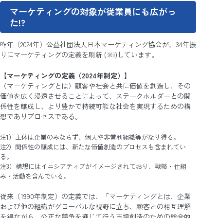
マーケティングの対象が従業員にも広がっ
た!?
昨年（2024年）公益社団法人日本マーケティング協会が、34年振
りにマーケティングの定義を刷新 (※ⅰ)しています。
【マーケティングの定義（2024年制定）】
（マーケティングとは）顧客や社会と共に価値を創造し、その
価値を広く浸透させることによって、ステークホルダーとの関
係性を醸成し、より豊かで持続可能な社会を実現するための構
想でありプロセスである。
注1）主体は企業のみならず、個人や非営利組織等がなり得る。
注2）関係性の醸成には、新たな価値創造のプロセスも含まれてい
る。
注3）構想にはイニシアティブがイメージされており、戦略・仕組
み・活動を含んでいる。
従来（1990年制定）の定義では、「マーケティングとは、企業
および他の組織がグローバルな視野に立ち、顧客との相互理解
を得ながら、公正な競争を通じて行う市場創造のための総合的