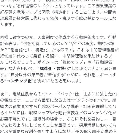
へつながる好循環のサイクルとなっています。この因果連鎖の
好循環を戦略マップで図示（構造化）することにより、中間管
理職層が経営層に代わって発信・説明する際の補助ツールにな
ります。
同様に役立つのが、人事制度で作成する行動評価表です。行動
評価表は、“何を期待しているのか？”や“どの程度が期待水準
か？”を言語化し、構造化したものです。これも中間管理職層が
経営層に代わって発信する際に、中間管理職を手助けするツー
ルになるでしょう。ポイントは「戦略マップ」や「行動評価
表」などを用いて、
“構造化・言語化”
しておくことだと思いま
す。“自分以外の第三者が発信する”ために、それをサポートす
る
“コンテンツ化”
がカギになると思います。
次に、地域住民からの“フィードバック”は、まさに前述したPR
の領域です。ここでも重要になるのは“コンテンツ化”です。組
織内の従業員ですら自院のパーパスや戦略・計画を理解しても
らうためには、戦略マップや行動評価表などのコンテンツ化が
必要不可欠です。組織外の場合は、さらにそれを要約し、一目
で伝わるようにしておくことが重要です。採用活動においても
SNSが重要な役割を果たすようになり、PRの取り組みが求めら