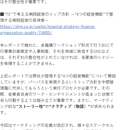
はその整合性が重要です。
■“7S”で考える病院経営のトップ方針 ～“4つの経営機能”で整
理する病院経営の具体策～
https://nkgr.co.jp/useful/hospital-strategy-finance-
organization-quality-114485/
本レポートで触れた、多職種ワークショップ形式で行うBSCで
の事業計画策定や人事制度、それを地域に発信するSNSなど
は、それぞれの整合性がとれていなければ、各要素のシナジー
を発揮することができません。
上記レポートでは弊社が提唱する“4つの経営機能”について解説
していますが、パーパスを実現するというトップ方針を中間管
理職に代弁してもらうという実行プロセスが必要です。その
際、従業員自身のワーク・エンゲイジメントが高まった状態で
自ら行動するような組み立てが重要です。まさに、マーケティ
ング的な
“ストーリー性”
や
“ナラティブ（物語）”
が求められま
す。
今回はマーケティングの定義が改訂され、様々なステークホル