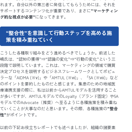
れます。自分以外の第三者に発信してもらうためには、それを
サポートするコンテンツ化が重要であり、まさに
“マーケティン
グ的な視点が必要”
になってきます。
“整合性”を意識して行動ステップを高める施
策を積み重ねていく
こうした各種取り組みをどう進めるべきでしょうか。前述した
嶋氏は、“認知の獲得”⇒“認識の変化”⇒“行動の変化”という三
段階で説明しています。これは、マーケティングの領域で購買
決定プロセスを説明するビジネスフレームワークとしてポピュ
ラーな「AIDMA (※ⅴ)」や「AMTUL (※ⅵ)」、「5A (※ⅶ)」など
のポイントを要約したものだと感じます。集患のための地域医
療連携支援の際に、私は以前からAMTULモデルを活用すること
が多いですが、AMTULモデルでのLoyalty（ブランド固定）や5A
モデルでのAdvocate（推奨）へ至るように各種施策を積み重ね
ていくことが大事なのだと思います。その際、各種施策の
“整合
性”
がポイントです。
以前の下記お役立ちレポートでも述べましたが、組織の諸要素