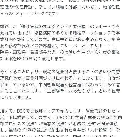
なるのが、組織の内部においては、経営者以外の幹部や中間管
理職の“代理行動”。そして、組織の外部においては、地域住民
からの“フィードバック”です。
前述した「優良病院のマネジメントの共通項」のレポートでも
触れていますが、優良病院の多くが多職種ワークショップで事
業計画を策定しています。主に中間管理職が中心となり、副院
長や診療部長などの幹部層がオブザーバーとしてサポートし、
院長・事務長・看護部長など三役は除いた中で、次年度の事業
計画案をBSC (※ⅳ)で策定します。
そうすることにより、現場の従業員と接することの多い中間管
理職自身が、事業計画づくりに携わることになります。自身が
参画しているので、中間管理職層が経営層に代わって自ら発信
することになります。「上が勝手に決めたので！」という他責
にもできません。
加えて、BSCでは戦略マップを作成します。冒頭で紹介したレ
ポートに詳述していますが、BSCでは“学習と成長の視点”⇒“内
部プロセスの視点”⇒“顧客の視点”⇒“財務の視点”と因果連鎖
し、最終の“財務の視点”で創出された利益が「人材投資（＝学
習と成長の視点）」や「設備投資（＝内部プロセスの視点）」