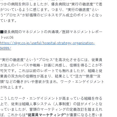
つかの病院を例示しましたが、優良病院は“実行の徹底度”で差
がついているように感じます。つまり、“実行の徹底度”とい
う“プロセス”が好循環のビジネスモデル成立のポイントとなっ
ています。
■優良病院のマネジメントの共通項／医師マネジメントレポー
トvol.06
https://nkgr.co.jp/useful/hospital-strategy-organization-
94999/
“実行の徹底度”という“プロセス”を高次化させるには、従業員
が法人のパーパスや戦略・計画に共感し、信頼を得ることが不
可欠です。これは以前のレポートでも触れましたが、組織と従
業員の双方向の信頼性が高まり、結果として“活力”“熱意”“没
頭”などの働きがいや意欲が生まれ、ワーク・エンゲイジメント
が向上します。
こうしたワーク・エンゲイジメントが高まっている組織を作る
上で、従来は組織人事システム（人事制度）の話がメインとな
っていましたが、冒頭のマーケティングの定義改訂を踏まえれ
ば、これからは
“従業員マーケティング”
が重要になると思いま