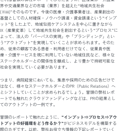
界や交通業界などの市場（業界）を超えた“地域共生社会
(※ⅲ)”そのものです。今後の医療・介護事業者は、産業創出の
基盤としての人材確保・ノウハウ調達・資金調達という“インプ
ット”をした上で、地域包括ケアシステムを中心に置きながら
IX（産業変革）して地域共生社会を創出するという“プロセス”に
よって、法人の「パーパスの実現」や「ブランディング」とい
う“アウトプット”を実現していくことが求められます。そのた
め、従来の顧客である患者・利用者だけでなく、従業員や医
療・介護サービスを現に利用していない地域住民など、様々な
ステークホルダーとの関係性を醸成し、より豊かで持続可能な
社会を実現していく必要があります。
つまり、病院経営においても、集患や採用のための広告だけで
はなく、様々なステークホルダーとのPR（Public Relations）へ
とシフトしていくことが求められるでしょう。冒頭の弊社レポ
ートでも触れたクラウドファンディングなどは、PRの結果とし
てのアウトプットの一例です。
冒頭のレポートで触れたように、
“インプット⇒プロセス⇒アウ
トプットの好循環をどう作るか？”
がビジネスモデルを構築する
際のカギです。以前、弊社お役立ち情報の下記レポートでいく