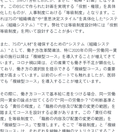
そこで、SWOT分析とBSCが、まさに「戦略・計画」となりま
す。このBSCで作られた計画を実現する「役割・権限」を具体
化したものが、人事制度における「等級制度」となります。こ
れは7Sの“組織構造”や“意思決定スタイル”を具体化した“システ
ム（組織システム）”です。弊社では等級制度設計時には「役割
等級制度」を用いて設計することが多いです。
また、7Sの“人材”を確保するための“システム（組織システ
ム）”として、働き方改革関連法、特に2020年の同一労働同一賃
金の施行以降は「複線型コース」を導入することが増えてきて
います。コロナ禍以降は、どの産業でも働き手不足が顕在化し
ており、働き方の選択肢を提示できる「複線型コース」の重要
度が高まっています。以前のレポートでも触れましたが、医師
でも「複線型コース」を導入することが増えています。
その際に、働き方コースで基本給に差をつける場合、同一労働
同一賃金の論点が出てくるので“同一の労働か？”の判断基準と
なる「責任の程度」と「職務の内容及び配置の変更の範囲」を
踏まえてコースを設計する必要があります。この「責任の程
度」を等級制度で、「職務の内容及び配置の変更の範囲」を
「複線型コース」で整理します。そこで「等級制度」と「複線
型コース」は、それぞれを縦軸と横軸のマトリクスにすること