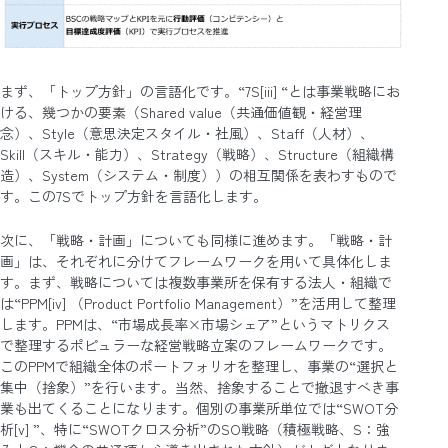
まず、「トップ方針」の言語化です。“7S[iii] “とは事業戦略にお
ける、幾つかの要素（Shared value（共通価値観・経営理
念）、Style（意思決定スタイル・社風）、Staff（人材）、
Skill（スキル・能力）、Strategy（戦略）、Structure（組織構
造）、System（システム・制度））の相互関係を表わすもので
す。この7Sでトップ方針を言語化します。
次に、「戦略・計画」についても同様に進めます。「戦略・計
画」は、それぞれに分けてフレームワークを用いて具体化しま
す。まず、戦略については複数事業所を保有する法人・組織で
は“PPM[iv] （Product Portfolio Management）”を活用して整理
します。PPMは、“市場成長率×市場シェア”というマトリクス
で整理するポピュラーな経営戦略立案のフレームワークです。
このPPMで組織全体のポートフォリオを整理し、事業の“選択と
集中（捨象）”を行います。当然、捨象することで撤退すべき事
業も出てくることになります。個別の事業所単位では“SWOT分
析[v] ”、特に“SWOTクロス分析”のSO戦略（積極戦略、S：強