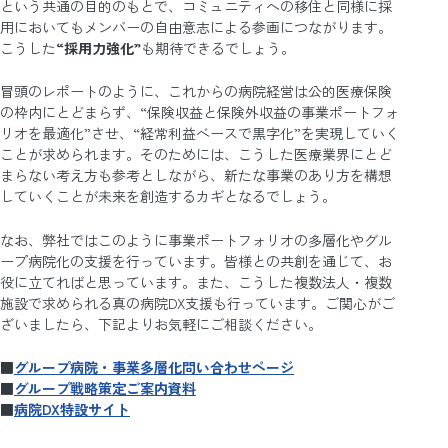
という共通の目的のもとで、コミュニティへの移住と同様に採
用においてもメンバーの自由意志による参画につながります。
こうした
“採用力強化”
も期待できるでしょう。
冒頭のレポートのように、これからの病院経営は公的医療保険
の枠内にとどまらず、“保険収益と保険外収益の事業ポートフォ
リオを最適化”させ、“経常利益ベースで黒字化”を実現していく
ことが求められます。そのためには、こうした医療業界にとど
まらない考え方も参考としながら、新たな事業のあり方を構想
していくことが未来を創造するカギとなるでしょう。
なお、弊社ではこのように事業ポートフォリオの多層化やグル
ープ病院化の支援を行っています。皆様との共創を通じて、お
役に立てればと思っています。また、こうした複数法人・複数
施設で求められる真の病院DX支援も行っています。ご関心がご
ざいましたら、下記よりお気軽にご相談ください。
■
グループ病院・事業多層化問い合わせページ
■
グループ戦略策定ご案内資料
■
病院DX特
設サイト