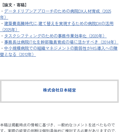
【論文・寄稿】
・
データドリブンアプローチのための病院DX人材育成（2025
年）
・
建築費高騰時代に,建て替えを実現するための病院DXの活用
（2025年）
・
タスクシフティングのための事務作業効率化（2020年）
・
事務長は病院IT化を幹部職員育成の場に活かすべき（2014年）
・
中小規模病院での組織マネジメントの脆弱性がHIS導入への障
壁となる（2012年）
株式会社日本経営
本稿は掲載時点の情報に基づき、一般的なコメントを述べたもので
す。実際の経営の判断は個別具体的に検討する必要がありますので、