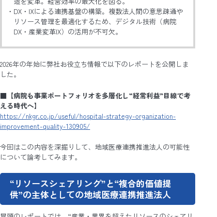
造を変革。経営効率の最大化を図る。
DX・IXによる連携基盤の構築。複数法人間の意思疎通や
リソース管理を最適化するため、デジタル技術（病院
DX・産業変革IX）の活用が不可欠。
2026年の年始に弊社お役立ち情報で以下のレポートを公開しま
した。
■
【病院も事業ポートフォリオを多層化し“経常利益”目線で考
える時代へ】
https://nkgr.co.jp/useful/hospital-strategy-organization-
improvement-quality-130905/
今回はこの内容を深掘りして、地域医療連携推進法人の可能性
について論考してみます。
“リソースシェアリング”と“複合的価値提
供”の主体としての地域医療連携推進法人
冒頭のレポートでは、“産業・業界を超えたリソースのシェアリ