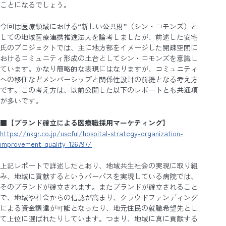
ことになるでしょう。
今回は医療領域における“新しい公共財”（シン・コモンズ）と
しての地域医療連携推進法人を論考しましたが、前述した安宅
氏のプロジェクトでは、主に地方部をイメージした開疎空間に
おけるコミュニティ形成の土台としてシン・コモンズを意識し
ています。かなり簡略的な表現にはなりますが、コミュニティ
への移住などメンバーシップと関係性設計の前提となる考え方
です。この考え方は、以前公開した以下のレポートとも共通項
が多いです。
■
【ブランド確立による医療職採用マーケティング】
https://nkgr.co.jp/useful/hospital-strategy-organization-
improvement-quality-126797/
上記レポートで詳述したとおり、地域共生社会の実現に取り組
み、地域に貢献するというパーパスを実現している病院では、
そのブランドが確立されます。またブランドが確立されること
で、地域や社会からの信認が高まり、クラウドファンディング
による資金調達が可能となったり、地元住民の就職希望先とし
て上位に選ばれたりしています。つまり、地域に真に貢献する