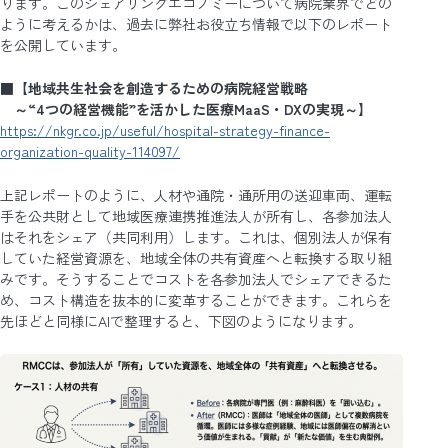
ります。このシェアリングエコノミーについて病院業界でどの
ように考えるかは、過去に弊社お役立ち情報で以下のレポート
を公開しています。
■【地域共生社会を創造するための病院経営戦略
～“4つの経営機能”を活かした医療MaaS・DXの実現～】
https://nkgr.co.jp/useful/hospital-strategy-finance-
organization-quality-114097/
上記レポートのように、人材や通院・通所用の送迎車両、運転
手を公共財として地域医療連携推進法人が所有し、各参加法人
はそれをシェア（共同利用）します。これは、個別法人が保有
していた経営資源を、地域全体の共有資産へと転換する取り組
みです。そうすることでコストを各参加法人でシェアできるた
め、コスト構造を抜本的に変革することができます。これらを
先ほどと同様にAIで整理すると、下図のようになります。