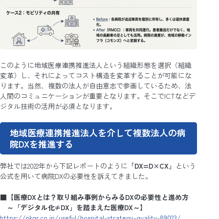
このように地域医療連携推進法人という組織形態を選択（組織
変革）し、それによってコスト構造を変革することが可能にな
ります。当然、複数の法人が自由意志で参画しているため、法
人間のコミュニケーションが重要となります。そこでICTなどデ
ジタル技術の活用が必須となります。
地域医療連携推進法人を介して複数法人の病
院DXを推進する
弊社では2022年から下記レポートのように
「DX=D×CX」
という
公式を用いて病院DXの必要性を訴えてきました。
■
【医療DXとは？取り組み事例からみるDXの必要性と進め方
～「デジタル化≠DX」を踏まえた医療DX～】
https://nkgr.co.jp/useful/hospital-strategy-quality-89023/