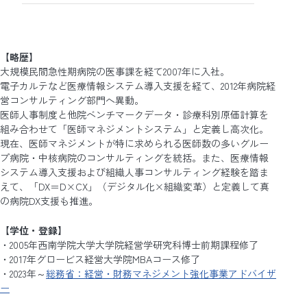
【略歴】
大規模民間急性期病院の医事課を経て2007年に入社。
電子カルテなど医療情報システム導入支援を経て、2012年病院経
営コンサルティング部門へ異動。
医師人事制度と他院ベンチマークデータ・診療科別原価計算を
組み合わせて「医師マネジメントシステム」と定義し高次化。
現在、医師マネジメントが特に求められる医師数の多いグルー
プ病院・中核病院のコンサルティングを統括。また、医療情報
システム導入支援および組織人事コンサルティング経験を踏ま
えて、「DX＝D×CX」（デジタル化×組織変革）と定義して真
の病院DX支援も推進。
【学位・登録】
・2005年西南学院大学大学院経営学研究科博士前期課程修了
・2017年グロービス経営大学院MBAコース修了
・2023年～
総務省：経営・財務マネジメント強化事業アドバイザ
ー