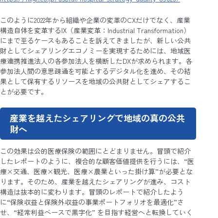
このように2022年から組織や企業の変革のCXだけでなく、産業
構造自体を変革するIX（産業変革：Industrial Transformation）
にまで至るケースもあることを訴えてきましたが、新しい公共
財としてシェアリングエコノミーを実現するためには、地域医
療連携推進法人の各参加法人を横断したDXが求められます。各
参加法人間の意思疎通を可能とするデジタル化を進め、その結
果として保有するリソースを地域の公共財としてシェアするこ
とが必要です。
産業を越えたシェアリングで地域の真の公共
財へ
この効果は公的医療保険の範囲にとどまりません。冒頭で紹介
したレポートのように、複合的な顧客価値提供を行うには、“医
療×交通、医療×観光、医療×農業といった掛け算”が必要とな
ります。そのため、産業を越えたシェアリングが進み、コスト
構造は抜本的に変わります。冒頭のレポートで紹介したよう
に“保険収益と保険外収益の事業ポートフォリオを最適化”さ
せ、“経常利益ベースで黒字化” を目指す経営へと転換していく