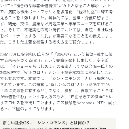
ング”と“複合的な顧客価値提供”がカギとなること解説した上
で、病院も事業ポートフォリオを多層化し“経常利益”目線で考
えることを主張しました。具体的には、医療・介護に留まら
ず、観光、交通、農業など周辺産業へ事業スコープを広げるこ
と。そして、不確実性の高い時代においては、自院・自社以外
をパートナーとする「共創」が重要になることをお伝えしまし
た。こうした主張を補強する考え方をご紹介します。
2025年7月に安宅和人氏らが「「風の谷」という希望―残すに値
する未来をつくる(※ⅰ)」という書籍を発刊しました。安宅氏
は、「イシューからはじめよ」の著者としてや落合陽一氏との
対談の中で「Withコロナ」という用語を2020年に考案したこと
でも有名です。本書では、「シン・コモンズ」という概念が示
されています。この概念は“新しい公共財”という意味ですが、
「単に資源を共有するだけでなく、参加し、貢献すること自体
が価値を生む」という考え方のもと、“自由意志での参画”とい
うプロセスを重視しています。この概念をNotebookLMで生成す
ると、下図のようになります。