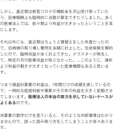
しかし、直近期は新型コロナの補助金を沢山受け取っていた
り、診療報酬上も臨時的に点数が算定できたりしました。多く
の医療法人では、前々期より利益が大きかったということを耳
にします。
それ以外にも、直近期はちょうど建替えをした年度だったの
で、旧病棟の取り壊し費用を多額に計上した。生命保険を解約
したので、臨時収益が多く計上できた。クラスターが発生し
て、特定の月の医業収益が殆どなかった。…このように、通年
より利益の動きが大きくなっていた医療機関もあると思いま
す。
つまり損益計算書の利益は、1年間だけの成績を表しているの
で、一時的な経営判断や事象がその年の利益を大きく変動させ
てしまいます。
医療法人の本当の実力を示していないケースが
よくある
のです。
決算書の数字だけを見ていると、そのような内部事情はわかり
ませんので、誤った読み取り方をしてしまうことが多々ありま
す。