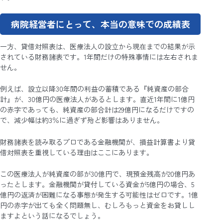
病院経営者にとって、本当の意味での成績表
一方、貸借対照表は、医療法人の設立から現在までの結果が示
されている財務諸表です。1年間だけの特殊事情には左右されま
せん。
例えば、設立以降30年間の利益の蓄積である『純資産の部合
計』が、30億円の医療法人があるとします。直近1年間に1億円
の赤字であっても、純資産の部合計は29億円になるだけですの
で、減少幅は約3％に過ぎず殆ど影響はありません。
財務諸表を読み取るプロである金融機関が、損益計算書より貸
借対照表を重視している理由はここにあります。
この医療法人が純資産の部が30億円で、現預金残高が20億円あ
ったとします。金融機関が貸付している資金が5億円の場合、5
億円の返済が困難になる事態が発生する可能性はゼロです。1億
円の赤字が出ても全く問題無し、むしろもっと資金をお貸しし
ますよという話になるでしょう。