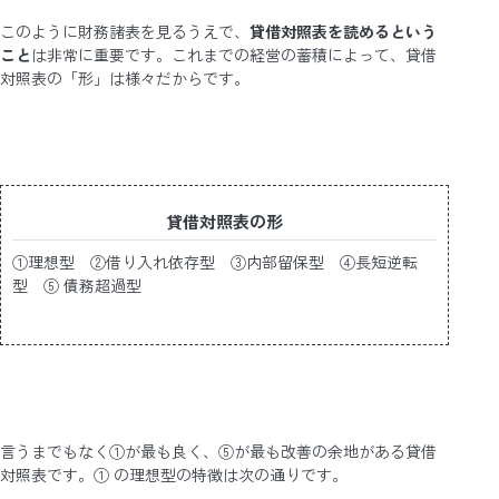
このように財務諸表を見るうえで、
貸借対照表を読めるという
こと
は非常に重要です。これまでの経営の蓄積によって、貸借
対照表の「形」は様々だからです。
貸借対照表の形
①理想型 ②借り入れ依存型 ③内部留保型 ④長短逆転
型 ⑤ 債務超過型
言うまでもなく①が最も良く、⑤が最も改善の余地がある貸借
対照表です。① の理想型の特徴は次の通りです。