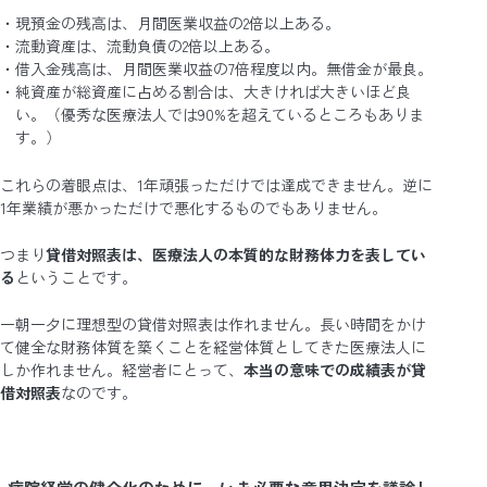
現預金の残高は、月間医業収益の2倍以上ある。
流動資産は、流動負債の2倍以上ある。
借入金残高は、月間医業収益の7倍程度以内。無借金が最良。
純資産が総資産に占める割合は、大きければ大きいほど良
い。（優秀な医療法人では90%を超えているところもありま
す。）
これらの着眼点は、1年頑張っただけでは達成できません。逆に
1年業績が悪かっただけで悪化するものでもありません。
つまり
貸借対照表は、医療法人の本質的な財務体力を表してい
る
ということです。
一朝一夕に理想型の貸借対照表は作れません。長い時間をかけ
て健全な財務体質を築くことを経営体質としてきた医療法人に
しか作れません。経営者にとって、
本当の意味での成績表が貸
借対照表
なのです。