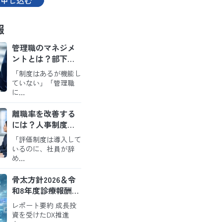
申し込む
報
管理職のマネジメ
ントとは？部下が
育ち定着するチー
「制度はあるが機能し
ムをつくる実践の
ていない」「管理職
ポイント
に…
離職率を改善する
には？人事制度・
評価・職場環境か
「評価制度は導入して
ら考えるアプロー
いるのに、社員が辞
チ
め…
骨太方針2026＆令
和8年度診療報酬改
定から読み解く今
レポート要約 成長投
後の病院経営
資を受けたDX推進