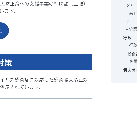
大防止策への支援事業の補助額（上限）
ク）
ています。
歯
ク
介
ら
行政
行
一般企
対策
企
個人オ
イルス感染症に対応した感染拡大防止対
例示されています。