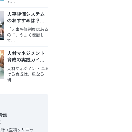
と…
人事評価システム
のおすすめは？導
入のメリットと比
「人事評価制度はある
較のポイントを解
のに、うまく機能し
説
て…
人材マネジメント
育成の実践ガイド
｜戦略を現場の役
人材マネジメントにお
割に繋ぎ、自走す
ける育成は、単なる
る組織を創る方法
研…
介護
院
療所（医科クリニッ