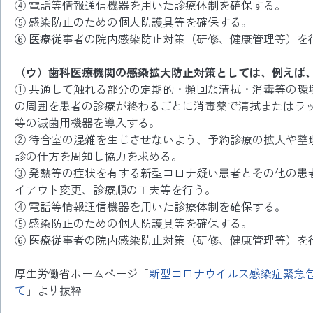
④ 電話等情報通信機器を用いた診療体制を確保する。
⑤ 感染防止のための個人防護具等を確保する。
⑥ 医療従事者の院内感染防止対策（研修、健康管理等）を
（ウ）歯科医療機関の感染拡大防止対策としては、例えば
① 共通して触れる部分の定期的・頻回な清拭・消毒等の環
の周囲を患者の診療が終わるごとに消毒薬で清拭またはラ
等の滅菌用機器を導入する。
② 待合室の混雑を生じさせないよう、予約診療の拡大や整
診の仕方を周知し協力を求める。
③ 発熱等の症状を有する新型コロナ疑い患者とその他の患
イアウト変更、診療順の工夫等を行う。
④ 電話等情報通信機器を用いた診療体制を確保する。
⑤ 感染防止のための個人防護具等を確保する。
⑥ 医療従事者の院内感染防止対策（研修、健康管理等）を
厚生労働省ホームページ「
新型コロナウイルス感染症緊急
て
」より抜粋