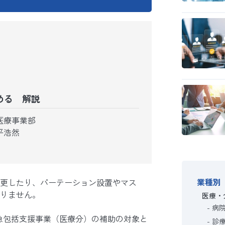
める 解説
医療事業部
平浩然
業種別
更したり、パーテーション設置やマス
りません。
医療・
病
緊急包括支援事業（医療分）の補助の対象と
診