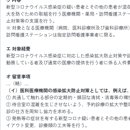
新型コロナウイルス感染症の疑い患者とその他の患者が混
大を防ぐための取組を行う医療機関・薬局・訪問看護ステ
止対策等の支援を行う。
※ 対象となる医療機関（病院、医科診療所及び歯科診療所
訪問看護ステーションは指定訪問看護事業者に限る。
エ 対象経費
新型コロナウイルス感染症に対応した感染拡大防止対策や
勤務している者及び通常の医療の提供を行う者に係る人件
オ 留意事項
…（略）…
（イ）医科医療機関の感染拡大防止対策としては、例えば
① 共通して触れる部分の定期的・頻回な清拭・消毒等の環
② 待合室の混雑を生じさせないよう、予約診療の拡大や整
診の仕方を周知し協力を求める。
③ 発熱等の症状を有する新型コロナ疑い患者とその他の患
イアウト変更、診療順の工夫等を行う。