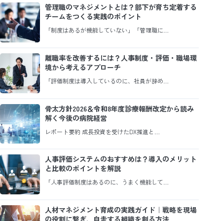
管理職のマネジメントとは？部下が育ち定着する
チームをつくる実践のポイント
「制度はあるが機能していない」「管理職に…
離職率を改善するには？人事制度・評価・職場環
境から考えるアプローチ
「評価制度は導入しているのに、社員が辞め…
骨太方針2026＆令和8年度診療報酬改定から読み
解く今後の病院経営
レポート要約 成長投資を受けたDX推進と…
人事評価システムのおすすめは？導入のメリット
と比較のポイントを解説
「人事評価制度はあるのに、うまく機能して…
人材マネジメント育成の実践ガイド｜戦略を現場
の役割に繋ぎ、自走する組織を創る方法