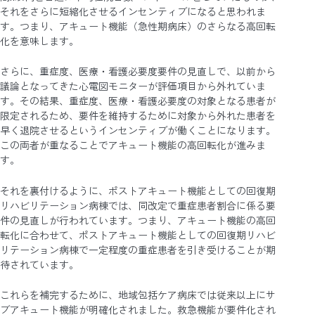
それをさらに短縮化させるインセンティブになると思われま
す。つまり、アキュート機能（急性期病床）のさらなる高回転
化を意味します。
さらに、重症度、医療・看護必要度要件の見直しで、以前から
議論となってきた心電図モニターが評価項目から外れていま
す。その結果、重症度、医療・看護必要度の対象となる患者が
限定されるため、要件を維持するために対象から外れた患者を
早く退院させるというインセンティブが働くことになります。
この両者が重なることでアキュート機能の高回転化が進みま
す。
それを裏付けるように、ポストアキュート機能としての回復期
リハビリテーション病棟では、同改定で重症患者割合に係る要
件の見直しが行われています。つまり、アキュート機能の高回
転化に合わせて、ポストアキュート機能としての回復期リハビ
リテーション病棟で一定程度の重症患者を引き受けることが期
待されています。
これらを補完するために、地域包括ケア病床では従来以上にサ
ブアキュート機能が明確化されました。救急機能が要件化され