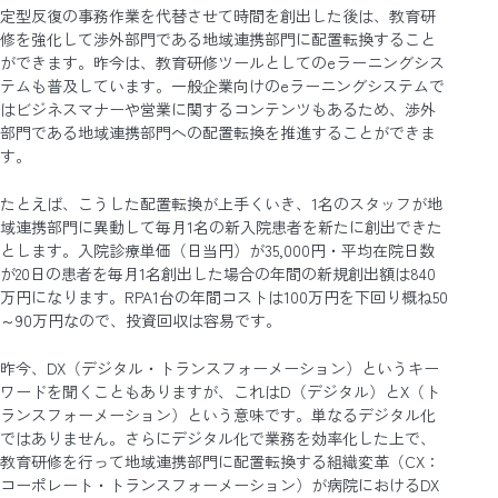
定型反復の事務作業を代替させて時間を創出した後は、教育研
修を強化して渉外部門である地域連携部門に配置転換すること
ができます。昨今は、教育研修ツールとしてのeラーニングシス
テムも普及しています。一般企業向けのeラーニングシステムで
はビジネスマナーや営業に関するコンテンツもあるため、渉外
部門である地域連携部門への配置転換を推進することができま
す。
たとえば、こうした配置転換が上手くいき、1名のスタッフが地
域連携部門に異動して毎月1名の新入院患者を新たに創出できた
とします。入院診療単価（日当円）が35,000円・平均在院日数
が20日の患者を毎月1名創出した場合の年間の新規創出額は840
万円になります。RPA1台の年間コストは100万円を下回り概ね50
～90万円なので、投資回収は容易です。
昨今、DX（デジタル・トランスフォーメーション）というキー
ワードを聞くこともありますが、これはD（デジタル）とX（ト
ランスフォーメーション）という意味です。単なるデジタル化
ではありません。さらにデジタル化で業務を効率化した上で、
教育研修を行って地域連携部門に配置転換する組織変革（CX：
コーポレート・トランスフォーメーション）が病院におけるDX