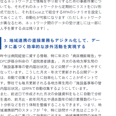
なるネットワーク上で情報をやり取りするための事務作業につ
いても、それぞれのネットワークから定期的にリストをCSV形
式で出力し、それをExcel上で結合するRPAのシナリオを設定し
ておくことで、自動化が可能になります（ただしネットワーク
が異なるため、ネットワーク間のデータの受け渡しには一部に
人手を要する点は残ります）。
3. 地域連携の直接業務もデジタル化して、デー
タに基づく効率的な渉外活動を実現する
昨今は病院経営に資する情報、特に年次の「病床機能報告」や
DPC評価分科会の「退院患者調査」、月次の各地方厚生局の
「施設基準等の管内届出状況」など公開データが入手しやすく
なっています。こうした月次・年次で更新される公開データ
は、自動で収集するように効率化しておくことがポイントで
す。弊社でも毎月更新される各地方厚生局の「施設基準等の管
内届出状況」はRPAで自動収集するようにしています。
また、前述①で作成された月次の会議資料をもとに自動で分析
を進め、前月比・前年同月比や過去数年の紹介累積数のパレー
ト分析などを行う体制を整備することもできます。つまり、地
域連携部門のスタッフが「今、特に訪問すべき先はどこか？」
が、データに基づいて効率的に示され、地域連携部門の渉外活