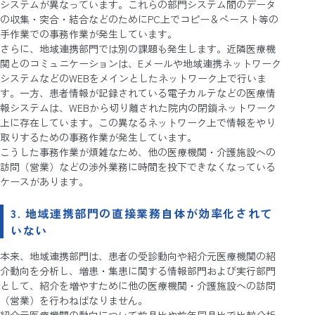
システムが異なっています。これらの部門システム間のデータ
の収集・突合・結合などのためにPC上でコピー＆ペースト等の
手作業での事務作業が発生しています。
さらに、地域連携部門では別の課題も発生します。近隣医療機
関とのコミュニケーションは、Eメールや地域連携ネットワーク
システムなどのWEBをメインとしたネットワーク上で行いま
す。一方、患者情報が記録されている電子カルテなどの医療情
報システムは、WEBから切り離された院内の閉鎖ネットワーク
上に存在しています。この異なるネットワーク上で情報をやり
取りするための事務作業が発生しています。
こうした事務作業が煩雑なため、他の医療機関・介護施設への
訪問（営業）などの渉外業務に時間を投下できなくなっている
ケースがあります。
3. 地域連携部門の直接業務自体が効率化されて
いない
本来、地域連携部門は、患者の受診動向や紹介元医療機関の紹
介動向を分析し、増患・集患に関する情報部門および実行部門
として、紹介を増やすために他の医療機関・介護施設への訪問
（営業）を行わねばなりません。
紹介元医療機関の動向について前月比や前年同月比で比較分析