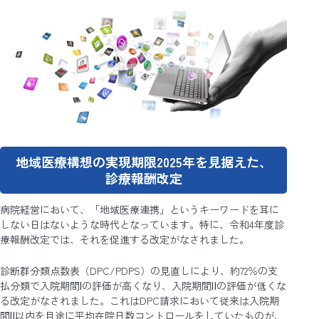
地域医療構想の実現期限2025年を見据えた、
診療報酬改定
病院経営において、「地域医療連携」というキーワードを耳に
しない日はないような時代となっています。特に、令和4年度診
療報酬改定では、それを促進する改定がなされました。
診断群分類点数表（DPC/PDPS）の見直しにより、約72％の支
払分類で入院期間Ⅰの評価が高くなり、入院期間Ⅱの評価が低くな
る改定がなされました。これはDPC請求において従来は入院期
間Ⅱ以内を目途に平均在院日数コントロールをしていたものが、