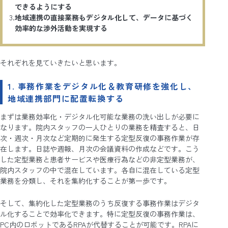
できるようにする
地域連携の直接業務もデジタル化して、データに基づく
効率的な渉外活動を実現する
それぞれを見ていきたいと思います。
1. 事務作業をデジタル化＆教育研修を強化し、
地域連携部門に配置転換する
まずは業務効率化・デジタル化可能な業務の洗い出しが必要に
なります。院内スタッフの一人ひとりの業務を精査すると、日
次・週次・月次など定期的に発生する定型反復の事務作業が存
在します。日誌や週報、月次の会議資料の作成などです。こう
した定型業務と患者サービスや医療行為などの非定型業務が、
院内スタッフの中で混在しています。各自に混在している定型
業務を分類し、それを集約化することが第一歩です。
そして、集約化した定型業務のうち反復する事務作業はデジタ
ル化することで効率化できます。特に定型反復の事務作業は、
PC内のロボットであるRPAが代替することが可能です。RPAに