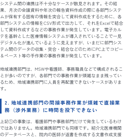
システム間の連携は不十分なケースが散見されます。その結
果、月次の会議資料や年次の報告資料作成の際に各部門システ
ムが保有する固有の情報を突合して資料作成をするために、各
部門システムの情報をCSV形式で出力して、それをExcelで結合
して資料作成するなどの事務作業が発生しています。電子カル
テを基幹とした医療情報システムが導入されていることで一見
デジタル化が進んでいるように見えますが、いまだに部門シス
テム間のデータの収集・突合・結合などのためにPC上でコピー
＆ペースト等の手作業の事務作業が発生しています。
地域連携部門は、MSWや看護師、事務職員などで構成されるこ
とが多いのですが、各部門での事務作業が煩雑なまま残ってい
るため、地域連携部門に人員を再配置できないケースがありま
す。
2. 地域連携部門の間接事務作業が煩雑で直接業
務（渉外業務）に時間を投下できない
上記①の事象は、看護部門や事務部門だけで発生しているわけ
ではありません。地域連携部門でも同様です。紹介元医療機関
のデータベースと、院内の医師が返書を作成する文書作成支援