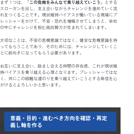
まず１つは、「
この危機をみんなで乗り越えていこう
」とする
スローガンを出し、支え合いながらチャレンジを進めていく流
れをつくることです。現状維持バイアスが働いている現場にプ
レッシャーをかけて、不安・恐れを増幅させてしまうと、会社
の中にチャレンジを拒む抵抗勢力が生まれてしまいます。
大切なことは、不安の危機意識ではなく、健全な危機意識を持
ってもらうことであり、そのためには、チャレンジしていくこ
とに前向きになってもらう必要があります。
お互いに支え合い、励まし合える仲間の存在感、これが現状維
持バイアスを乗り越える心理となります。プレッシャーではな
く、共にこの困難な道のりを乗り越えていこうとする発信を心
がけるとよろしいかと思います。
意義・目的・進むべき方向を確認・再定
義し軸を作る