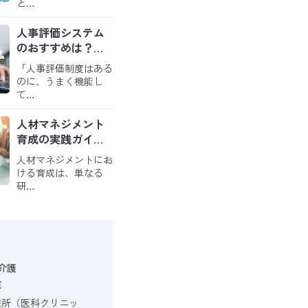
と…
人事評価システム
のおすすめは？導
入のメリットと比
「人事評価制度はある
較のポイントを解
のに、うまく機能し
説
て…
人材マネジメント
育成の実践ガイド
｜戦略を現場の役
人材マネジメントにお
割に繋ぎ、自走す
ける育成は、単なる
る組織を創る方法
研…
介護
院
療所（医科クリニッ