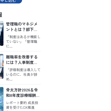
申し込む
報
管理職のマネジメ
ントとは？部下が
育ち定着するチー
「制度はあるが機能し
ムをつくる実践の
ていない」「管理職
ポイント
に…
離職率を改善する
には？人事制度・
評価・職場環境か
「評価制度は導入して
ら考えるアプロー
いるのに、社員が辞
チ
め…
骨太方針2026＆令
和8年度診療報酬改
定から読み解く今
レポート要約 成長投
後の病院経営
資を受けたDX推進