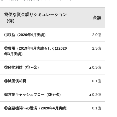
簡便な資金繰りシミュレーション
金額
（例）
①収益（2020年4月実績）
2.0億
②費用（2019年4月実績もしくは2020
2.3億
年3月実績）
③経常利益（①－②）
▲0.3億
④減価償却費
0.1億
⑤営業キャッシュフロー（③＋④）
▲0.2億
⑥金融機関への返済（2020年4月実績）
0.1億