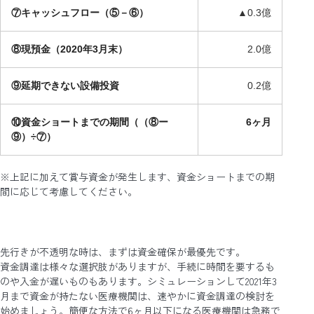
⑦キャッシュフロー（⑤－⑥）
▲0.3億
⑧現預金（2020年3月末）
2.0億
⑨延期できない設備投資
0.2億
⑩資金ショートまでの期間（（⑧ー
6ヶ月
⑨）÷⑦）
※上記に加えて賞与資金が発生します、資金ショートまでの期
間に応じて考慮してください。
先行きが不透明な時は、まずは資金確保が最優先です。
資金調達は様々な選択肢がありますが、手続に時間を要するも
のや入金が遅いものもあります。シミュレーションして2021年3
月まで資金が持たない医療機関は、速やかに資金調達の検討を
始めましょう。簡便な方法で6ヶ月以下になる医療機関は急務で