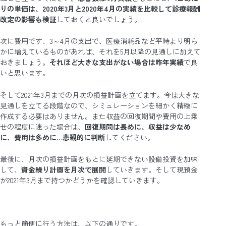
りの単価は、2020年3月と2020年4月の実績を比較して診療報酬
改定の影響も検証
しておくと良いでしょう。
次に費用です、3～4月の支出で、医療消耗品など平時より明ら
かに増えているものがあれば、それを5月以降の見通しに加えて
おきましょう。
それほど大きな支出がない場合は昨年実績
で良
いと思います。
そして2021年3月までの月次の損益計画を立てます。今は大きな
見通しを立てる段階なので、シミュレーションを細かく精緻に
作成する必要はありません。また収益の回復期間や費用の上乗
せの程度に迷った場合は、
回復期間は長めに、収益は少なめ
に、費用は多めに…悲観的に判断
してください。
最後に、月次の損益計画をもとに延期できない設備投資を加味
して、
資金繰り計画を月次で展開
していきます。そして現預金
が2021年3月まで持つかどうかを確認していきます。
もっと簡便に行う方法は、以下の通りです。