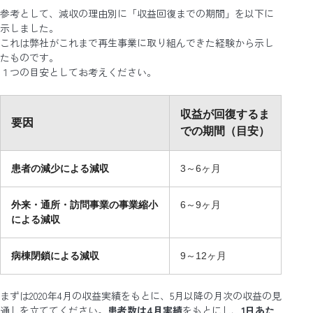
参考として、減収の理由別に「収益回復までの期間」を以下に
示しました。
これは弊社がこれまで再生事業に取り組んできた経験から示し
たものです。
１つの目安としてお考えください。
収益が回復するま
要因
での期間（目安）
患者の減少による減収
3～6ヶ月
外来・通所・訪問事業の事業縮小
6～9ヶ月
による減収
病棟閉鎖による減収
9～12ヶ月
まずは2020年4月の収益実績をもとに、5月以降の月次の収益の見
通しを立ててください。
患者数は4月実績
をもとにし、
1日あた