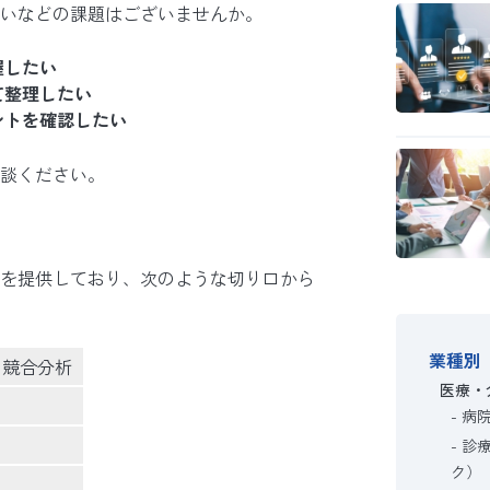
いなどの課題はございませんか。
握したい
て整理したい
ントを確認したい
談ください。
を提供しており、次のような切り口から
業種別
、競合分析
医療・
病
診
ク）