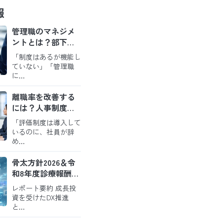
報
管理職のマネジメ
ントとは？部下が
育ち定着するチー
「制度はあるが機能し
ムをつくる実践の
ていない」「管理職
ポイント
に…
離職率を改善する
には？人事制度・
評価・職場環境か
「評価制度は導入して
ら考えるアプロー
いるのに、社員が辞
チ
め…
骨太方針2026＆令
和8年度診療報酬改
定から読み解く今
レポート要約 成長投
後の病院経営
資を受けたDX推進
と…