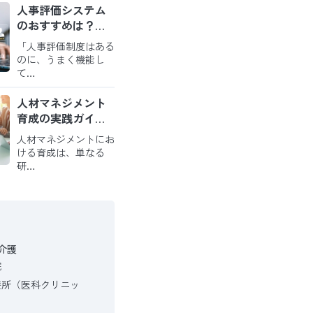
人事評価システム
のおすすめは？導
入のメリットと比
「人事評価制度はある
較のポイントを解
のに、うまく機能し
説
て…
人材マネジメント
育成の実践ガイド
｜戦略を現場の役
人材マネジメントにお
割に繋ぎ、自走す
ける育成は、単なる
る組織を創る方法
研…
介護
院
療所（医科クリニッ