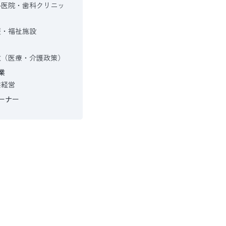
科医院・歯科クリニッ
護・福祉施設
政（医療・介護政策）
業
業経営
ーナー