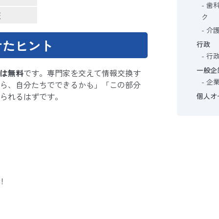
歯
証
ク
介
けたヒント
行政
行
一般企
は無料
です。専門家を交えて情報交換す
企
ら、自分たちでできるかも」「この部分
られるはずです。
個人オ
！