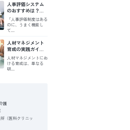
人事評価システム
のおすすめは？導
入のメリットと比
「人事評価制度はある
較のポイントを解
のに、うまく機能し
説
て…
人材マネジメント
育成の実践ガイド
｜戦略を現場の役
人材マネジメントにお
割に繋ぎ、自走す
ける育成は、単なる
る組織を創る方法
研…
介護
院
療所（医科クリニッ