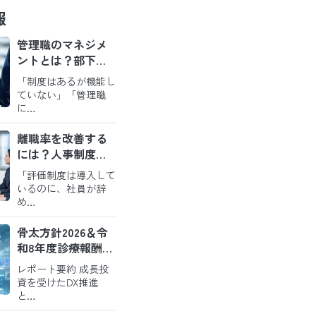
報
管理職のマネジメ
ントとは？部下が
育ち定着するチー
「制度はあるが機能し
ムをつくる実践の
ていない」「管理職
ポイント
に…
離職率を改善する
には？人事制度・
評価・職場環境か
「評価制度は導入して
ら考えるアプロー
いるのに、社員が辞
チ
め…
骨太方針2026＆令
和8年度診療報酬改
定から読み解く今
レポート要約 成長投
後の病院経営
資を受けたDX推進
と…