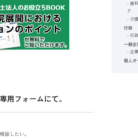
歯
ク
介
行政
行
一般企
企
個人オ
専用フォームにて。
相談したい。