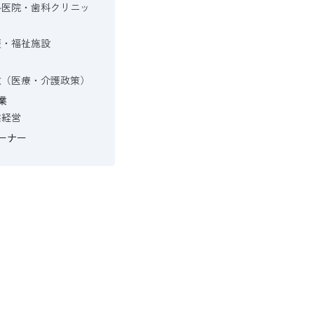
科医院・歯科クリニッ
護・福祉施設
政（医療・介護政策）
業
業経営
ーナー