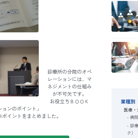
診療所の分院のオペ
レーションには、マ
ネジメントの仕組み
が不可欠です。
お役立ちＢＯＯＫ
業種別
ションのポイント」
医療・
本ポイントをまとめました。
病
診
ク）