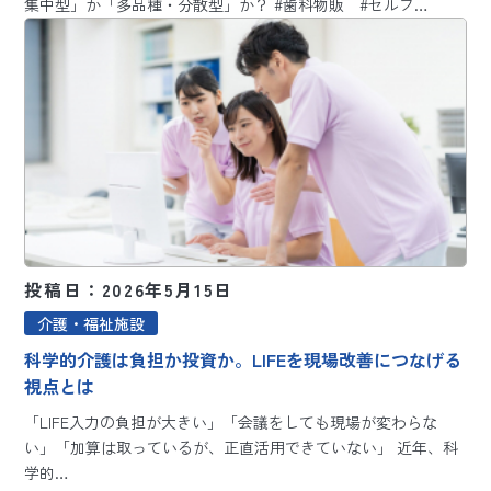
集中型」か「多品種・分散型」か？ #歯科物販 #セルフ…
投稿日：2026年5月15日
介護・福祉施設
科学的介護は負担か投資か。LIFEを現場改善につなげる
視点とは
「LIFE入力の負担が大きい」「会議をしても現場が変わらな
い」「加算は取っているが、正直活用できていない」 近年、科
学的…