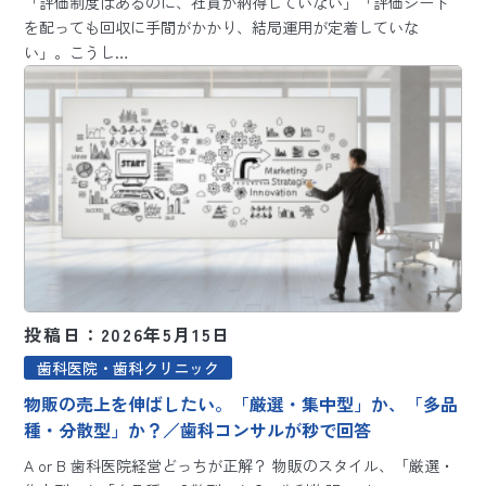
「評価制度はあるのに、社員が納得していない」「評価シート
を配っても回収に手間がかかり、結局運用が定着していな
い」。こうし…
投稿日：2026年5月15日
歯科医院・歯科クリニック
物販の売上を伸ばしたい。「厳選・集中型」か、「多品
種・分散型」か？／歯科コンサルが秒で回答
A or B 歯科医院経営どっちが正解？ 物販のスタイル、「厳選・