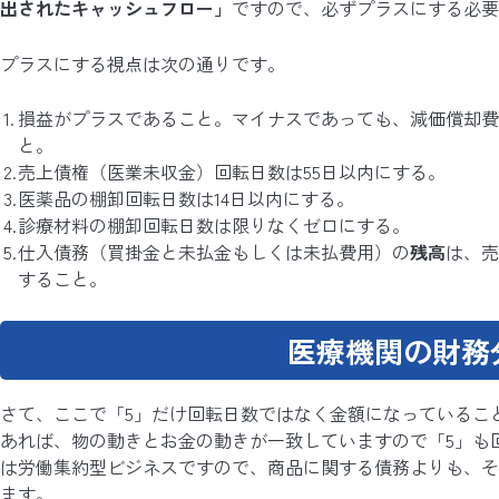
出されたキャッシュフロー」
ですので、必ずプラスにする必要
プラスにする視点は次の通りです。
損益がプラスであること。マイナスであっても、減価償却費
と。
売上債権（医業未収金）回転日数は55日以内にする。
医薬品の棚卸回転日数は14日以内にする。
診療材料の棚卸回転日数は限りなくゼロにする。
仕入債務（買掛金と未払金もしくは未払費用）の
残高
は、売
すること。
医療機関の財務
さて、ここで「5」だけ回転日数ではなく金額になっているこ
あれば、物の動きとお金の動きが一致していますので「5」も
は労働集約型ビジネスですので、商品に関する債務よりも、そ
ます。