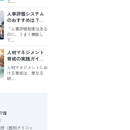
と…
人事評価システム
のおすすめは？導
入のメリットと比
「人事評価制度はある
較のポイントを解
のに、うまく機能し
説
て…
人材マネジメント
育成の実践ガイド
｜戦略を現場の役
人材マネジメントにお
割に繋ぎ、自走す
ける育成は、単なる
る組織を創る方法
研…
介護
院
療所（医科クリニッ