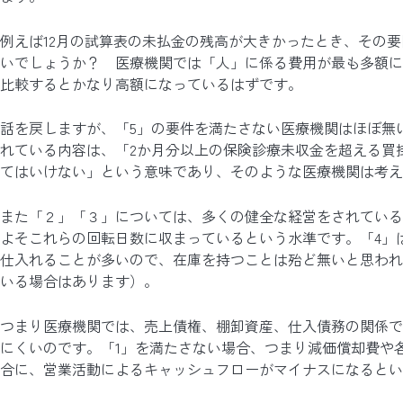
例えば12月の試算表の未払金の残高が大きかったとき、その
いでしょうか？ 医療機関では「人」に係る費用が最も多額に
比較するとかなり高額になっているはずです。
話を戻しますが、「5」の要件を満たさない医療機関はほぼ無
れている内容は、「2か月分以上の保険診療未収金を超える買
てはいけない」という意味であり、そのような医療機関は考え
また「２」「３」については、多くの健全な経営をされている
よそこれらの回転日数に収まっているという水準です。「4」
仕入れることが多いので、在庫を持つことは殆ど無いと思われ
いる場合はあります）。
つまり医療機関では、売上債権、棚卸資産、仕入債務の関係で
にくいのです。「1」を満たさない場合、つまり減価償却費や
合に、営業活動によるキャッシュフローがマイナスになるとい