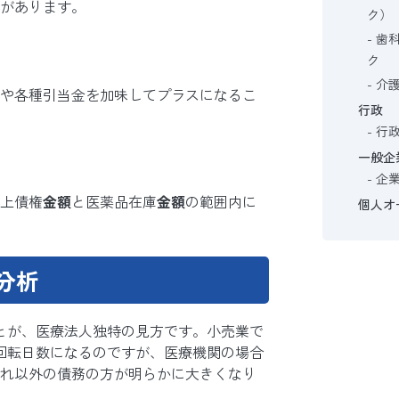
があります。
ク）
歯
ク
介
や各種引当金を加味してプラスになるこ
行政
行
一般企
企
上債権
金額
と医薬品在庫
金額
の範囲内に
個人オ
分析
とが、医療法人独特の見方です。小売業で
回転日数になるのですが、医療機関の場合
れ以外の債務の方が明らかに大きくなり