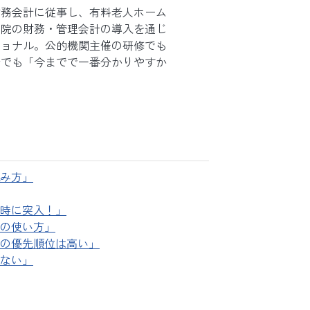
財務会計に従事し、有料老人ホーム
病院の財務・管理会計の導入を通じ
ショナル。公的機関主催の研修でも
者でも「今までで一番分かりやすか
み方」
時に突入！」
の使い方」
の優先順位は高い」
ない」