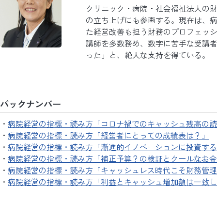
クリニック・病院・社会福祉法人の
の立ち上げにも参画する。現在は、
た経営改善も担う財務のプロフェッ
講師を多数務め、数字に苦手な受講
った」と、絶大な支持を得ている。
バックナンバー
病院経営の指標・読み方「コロナ禍でのキャッシュ残高の読
病院経営の指標・読み方「経営者にとっての成績表は？」
病院経営の指標・読み方「漸進的イノベーションに投資する
病院経営の指標・読み方「補正予算？の検証とクールなお金
病院経営の指標・読み方「キャッシュレス時代こそ財務管理
病院経営の指標・読み方「利益とキャッシュ増加額は一致し