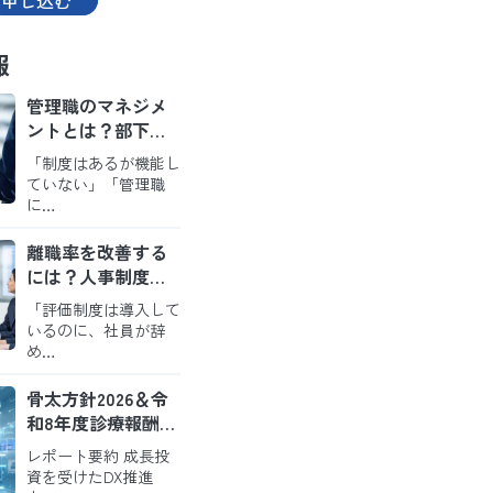
申し込む
報
管理職のマネジメ
ントとは？部下が
育ち定着するチー
「制度はあるが機能し
ムをつくる実践の
ていない」「管理職
ポイント
に…
離職率を改善する
には？人事制度・
評価・職場環境か
「評価制度は導入して
ら考えるアプロー
いるのに、社員が辞
チ
め…
骨太方針2026＆令
和8年度診療報酬改
定から読み解く今
レポート要約 成長投
後の病院経営
資を受けたDX推進