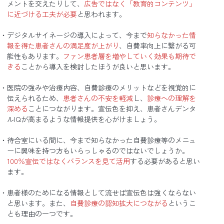
メントを交えたりして、
広告ではなく「教育的コンテンツ」
に近づける工夫が必要
と思われます。
デジタルサイネージの導入によって、今まで
知らなかった情
報を得た患者さんの満足度が上がり
、自費率向上に繋がる可
能性もあります。
ファン患者層を増やしていく効果も期待で
きる
ことから導入を検討したほうが良いと思います。
医院の強みや治療内容、自費診療のメリットなどを視覚的に
伝えられるため、
患者さんの不安を軽減
し、
診療への理解を
深める
ことにつながります。宣伝色を抑え、患者さんデンタ
ルIQが高まるような情報提供を心がけましょう。
待合室にいる間に、今まで知らなかった自費診療等のメニュ
ーに興味を持つ方もいらっしゃるのではないでしょうか。
100％宣伝ではなくバランスを見て活用
する必要があると思い
ます。
患者様のためになる情報として流せば宣伝色は強くならない
と思います。また、
自費診療の認知拡大につながる
というこ
とも理由の一つです。