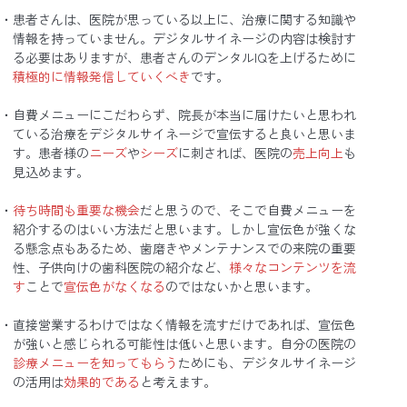
患者さんは、医院が思っている以上に、治療に関する知識や
情報を持っていません。デジタルサイネージの内容は検討す
る必要はありますが、患者さんのデンタルIQを上げるために
積極的に情報発信していくべき
です。
自費メニューにこだわらず、院長が本当に届けたいと思われ
ている治療をデジタルサイネージで宣伝すると良いと思いま
す。患者様の
ニーズ
や
シーズ
に刺されば、医院の
売上向上
も
見込めます。
待ち時間も重要な機会
だと思うので、そこで自費メニューを
紹介するのはいい方法だと思います。しかし宣伝色が強くな
る懸念点もあるため、歯磨きやメンテナンスでの来院の重要
性、子供向けの歯科医院の紹介など、
様々なコンテンツを流
す
ことで
宣伝色がなくなる
のではないかと思います。
直接営業するわけではなく情報を流すだけであれば、宣伝色
が強いと感じられる可能性は低いと思います。自分の医院の
診療メニューを知ってもらう
ためにも、デジタルサイネージ
の活用は
効果的である
と考えます。