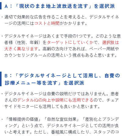
A：「現状のまま地上波放送を流す」を選択派
適切で効果的な広告を作ることを考えると、デジタルサイネ
ージの活用には
コストと時間
がかかります。
デジタルサイネージはあくまで手段の1つです。どのような患
者様（性別、年齢）を
ターゲットにしていくか
で
、選択肢は
大きく異なります
。高齢の方向けであれば、ペーパー用紙や
カウンセリングルームの活用という視点もあると思います。
B：「デジタルサイネージとして活用し、自費の
診療メニュー等を流す」を選択派
デジタルサイネージは自費の説明だけではありません。患者
さんの
デンタルIQの向上や説明にも活用できる
ので、チェア
サイドモニターにも活用しても良いかと思います。
「情報提供の価値」「自然な宣伝効果」「差別化とブランデ
ィング」という点で、デジタルサイネージとしての活用が良
いと考えます。ただし、番組風に構成したり、スタッフのコ