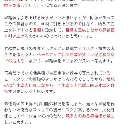
幅を見直していく
ことになると思います。
昇給幅は引き上げるほうがいいと思いますが、財源があって
こその昇給なので、単純に引き上げるのではなく、物品の売
上を伸ばすなど
目標
を設定して、
目標も達成しながら昇給幅
を引き上げる
のがいいのではないかと思います。
昇給幅が現状のままでスタッフが離職するリスク・損失の大
きさを考えると、
ベースアップ評価料等や賃上げ促進税制な
どの活用
もしながら、昇給幅を上げるのが良いと考えます。
同業だけでなく他業種でも高水準な給与で募集されている
と、スタッフの離職のきっかけにもなるでしょうから、
地域
の給与水準と比較しながら、同水準できれば上回る水準を目
指す
必要があると思います。
最低賃金の上昇と採用難の状況を考えると、適正な昇給を行
わないと優秀なスタッフの流出リスクが高まるため、人材確
保とモチベーション維持のため、
競争力のある昇給幅が望ま
しい
と考えます。