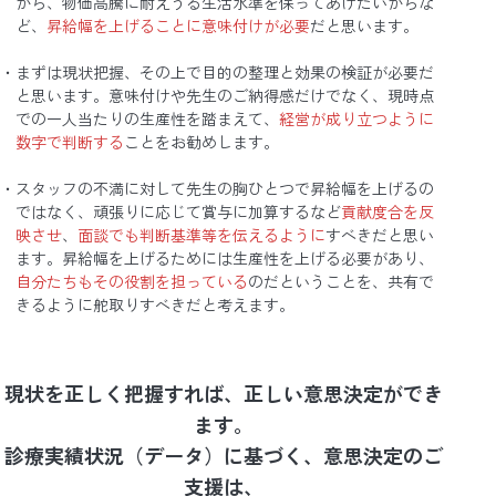
から、物価高騰に耐えうる生活水準を保ってあげたいからな
ど、
昇給幅を上げることに意味付けが必要
だと思います。
まずは現状把握、その上で目的の整理と効果の検証が必要だ
と思います。意味付けや先生のご納得感だけでなく、現時点
での一人当たりの生産性を踏まえて、
経営が成り立つように
数字で判断する
ことをお勧めします。
スタッフの不満に対して先生の胸ひとつで昇給幅を上げるの
ではなく、頑張りに応じて賞与に加算するなど
貢献度合を反
映させ
、
面談でも判断基準等を伝えるように
すべきだと思い
ます。昇給幅を上げるためには生産性を上げる必要があり、
自分たちもその役割を担っている
のだということを、共有で
きるように舵取りすべきだと考えます。
現状を正しく把握すれば、正しい意思決定ができ
ます。
診療実績状況（データ）に基づく、意思決定のご
支援は、