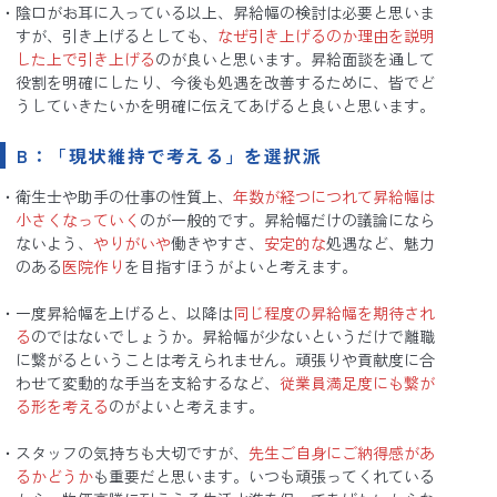
陰口がお耳に入っている以上、昇給幅の検討は必要と思いま
すが、引き上げるとしても、
なぜ引き上げるのか理由を説明
した上で引き上げる
のが良いと思います。昇給面談を通して
役割を明確にしたり、今後も処遇を改善するために、皆でど
うしていきたいかを明確に伝えてあげると良いと思います。
B：「現状維持で考える」を選択派
衛生士や助手の仕事の性質上、
年数が経つにつれて昇給幅は
小さくなっていく
のが一般的です。昇給幅だけの議論になら
ないよう、
やりがいや
働きやすさ、
安定的な
処遇など、魅力
のある
医院作り
を目指すほうがよいと考えます。
一度昇給幅を上げると、以降は
同じ程度の昇給幅を期待され
る
のではないでしょうか。昇給幅が少ないというだけで離職
に繋がるということは考えられません。頑張りや貢献度に合
わせて変動的な手当を支給するなど、
従業員満足度にも繋が
る形を考える
のがよいと考えます。
スタッフの気持ちも大切ですが、
先生ご自身にご納得感があ
るかどうか
も重要だと思います。いつも頑張ってくれている